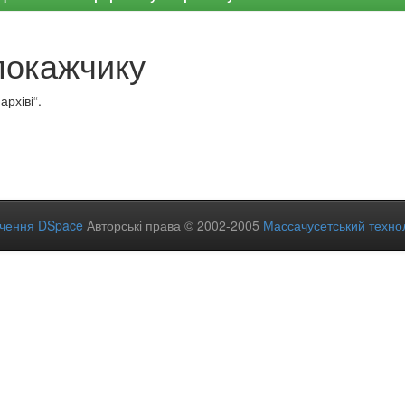
покажчику
рхіві“.
ечення DSpace
Авторські права © 2002-2005
Массачусетський технол