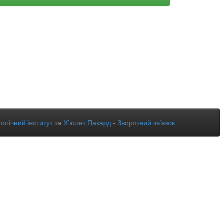
огічний інститут
та
Х’юлет Пакард
-
Зворотний зв’язок