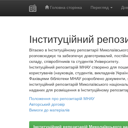
Головна сторінка
Перегляд
Дов
Skip
navigation
Інституційний репоз
Вітаємо в Інституційному репозитарії Миколаївського
розповсюджує та забезпечує довготривалий, постійн
складу, співробітників та студентів Університету.
Інституційний репозитарій МНАУ створено для пошир
користувачів (науковців, студентів, викладачів України
Фахівцями бібліотеки МНАУ розроблено документи, 
інституційний репозитарій Миколаївського національ
наданих для розміщення в Інституційному репозита
Положення про репозитарій МНАУ
Авторський договір
Вимоги до матеріалів
Інституційний репозитарій Миколаївського на