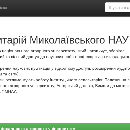
ідка
итарій Миколаївського НАУ
 національного аграрного університету, який накопичує, зберігає,
ий та вільний доступ до наукових робіт професорсько-викладацьког
ення наукових публікацій у відкритому доступі, розширення аудитор
 та світу).
які регламентують роботу Інституційного репозитарію: Положення 
ного аграрного університету, Авторський договір, Вимоги до матеріа
рії МНАУ.
ціонального аграрного університету