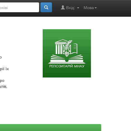
Вхід:
Мова
о
ії їх
про
лів,