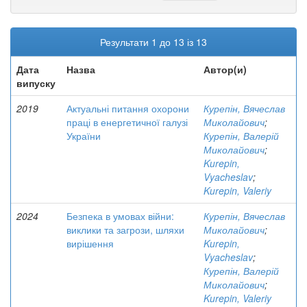
Результати 1 до 13 із 13
Дата
Назва
Автор(и)
випуску
2019
Актуальні питання охорони
Курепін, Вячеслав
праці в енергетичної галузі
Миколайович
;
України
Курепін, Валерій
Миколайович
;
Kurepin,
Vyacheslav
;
Kurepin, Valeriy
2024
Безпека в умовах війни:
Курепін, Вячеслав
виклики та загрози, шляхи
Миколайович
;
вирішення
Kurepin,
Vyacheslav
;
Курепін, Валерій
Миколайович
;
Kurepin, Valeriy