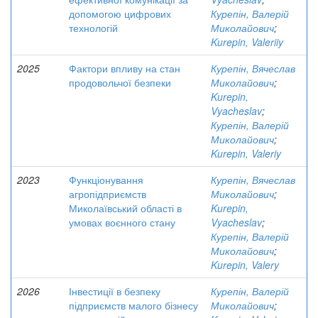
допомогою цифрових
Курепін, Валерій
технологій
Миколайович
;
Kurepin, Valeriiy
2025
Фактори впливу на стан
Курепін, Вячеслав
продовольчої безпеки
Миколайович
;
Kurepin,
Vyacheslav
;
Курепін, Валерій
Миколайович
;
Kurepin, Valeriy
2023
Функціонування
Курепін, Вячеслав
агропідприємств
Миколайович
;
Миколаївський області в
Kurepin,
умовах воєнного стану
Vyacheslav
;
Курепін, Валерій
Миколайович
;
Kurepin, Valery
2026
Інвестиції в безпеку
Курепін, Валерій
підприємств малого бізнесу
Миколайович
;