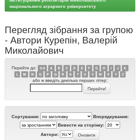
національного аграрного університету
Перегляд зібрання за групою
- Автори Курепін, Валерій
Миколайович
Перейти до:
0-9
A
B
C
D
E
F
G
H
I
J
K
L
M
N
O
P
Q
R
S
T
U
V
W
X
Y
Z
або ж введіть декілька перших літер:
Сортування:
Впорядкування:
Вивести на сторінку:
Автори: