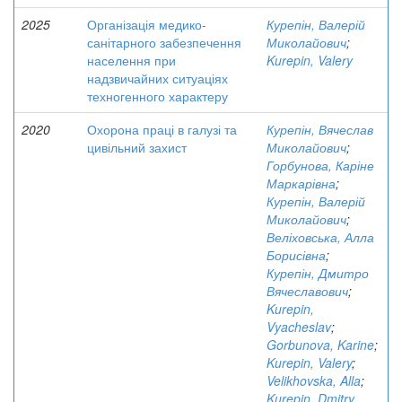
2025
Організація медико-
Курепін, Валерій
санітарного забезпечення
Миколайович
;
населення при
Kurepin, Valery
надзвичайних ситуаціях
техногенного характеру
2020
Охорона праці в галузі та
Курепін, Вячеслав
цивільний захист
Миколайович
;
Горбунова, Каріне
Маркарівна
;
Курепін, Валерій
Миколайович
;
Веліховська, Алла
Борисівна
;
Курепін, Дмитро
Вячеславович
;
Kurepin,
Vyacheslav
;
Gorbunova, Karine
;
Kurepin, Valery
;
Velikhovska, Alla
;
Kurepin, Dmitry