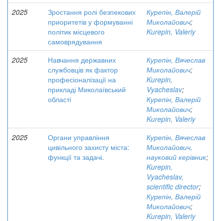
2025
Зростання ролі безпекових
Курепін, Валерій
приоритетів у формуванні
Миколайович
;
політик місцевого
Kurepin, Valeriy
самоврядування
2025
Навчання державних
Курепін, Вячеслав
службовців як фактор
Миколайович
;
професіоналізації на
Kurepin,
прикладі Миколаївський
Vyacheslav
;
області
Курепін, Валерій
Миколайович
;
Kurepin, Valeriy
2025
Органи управління
Курепін, Вячеслав
цивільного захисту міста:
Миколайович,
функції та задачі.
науковий керівник
;
Kurepin,
Vyacheslav,
scientific director
;
Курепін, Валерій
Миколайович
;
Kurepin, Valeriy