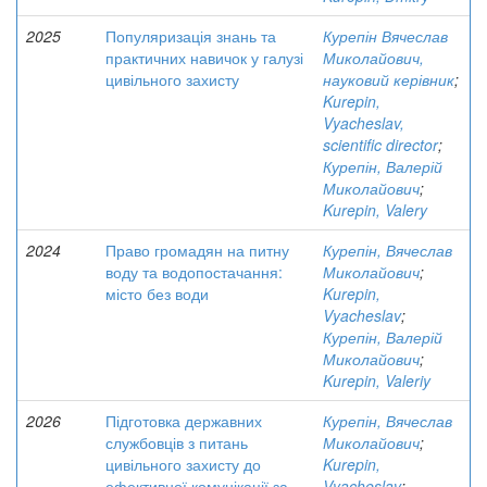
2025
Популяризація знань та
Курепін Вячеслав
практичних навичок у галузі
Миколайович,
цивільного захисту
науковий керівник
;
Kurepin,
Vyacheslav,
scientific director
;
Курепін, Валерій
Миколайович
;
Kurepin, Valery
2024
Право громадян на питну
Курепін, Вячеслав
воду та водопостачання:
Миколайович
;
місто без води
Kurepin,
Vyacheslav
;
Курепін, Валерій
Миколайович
;
Kurepin, Valeriy
2026
Підготовка державних
Курепін, Вячеслав
службовців з питань
Миколайович
;
цивільного захисту до
Kurepin,
ефективної комунікації за
Vyacheslav
;