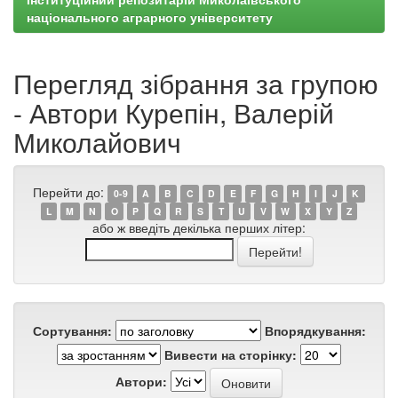
національного аграрного університету
Перегляд зібрання за групою
- Автори Курепін, Валерій
Миколайович
Перейти до:
0-9
A
B
C
D
E
F
G
H
I
J
K
L
M
N
O
P
Q
R
S
T
U
V
W
X
Y
Z
або ж введіть декілька перших літер:
Сортування:
Впорядкування:
Вивести на сторінку:
Автори: