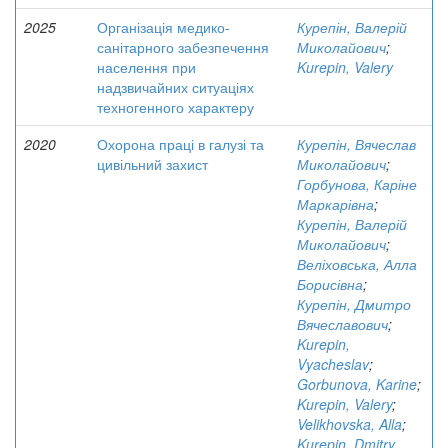
2025
Організація медико-
Курепін, Валерій
санітарного забезпечення
Миколайович
;
населення при
Kurepin, Valery
надзвичайних ситуаціях
техногенного характеру
2020
Охорона праці в галузі та
Курепін, Вячеслав
цивільний захист
Миколайович
;
Горбунова, Каріне
Маркарівна
;
Курепін, Валерій
Миколайович
;
Веліховська, Алла
Борисівна
;
Курепін, Дмитро
Вячеславович
;
Kurepin,
Vyacheslav
;
Gorbunova, Karine
;
Kurepin, Valery
;
Velikhovska, Alla
;
Kurepin, Dmitry