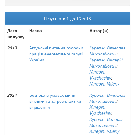
Результати 1 до 13 із 13
Дата
Назва
Автор(и)
випуску
2019
Актуальні питання охорони
Курепін, Вячеслав
праці в енергетичної галузі
Миколайович
;
України
Курепін, Валерій
Миколайович
;
Kurepin,
Vyacheslav
;
Kurepin, Valeriy
2024
Безпека в умовах війни:
Курепін, Вячеслав
виклики та загрози, шляхи
Миколайович
;
вирішення
Kurepin,
Vyacheslav
;
Курепін, Валерій
Миколайович
;
Kurepin, Valeriy