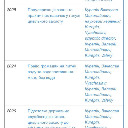
2025
Популяризація знань та
Курепін Вячеслав
практичних навичок у галузі
Миколайович,
цивільного захисту
науковий керівник
;
Kurepin,
Vyacheslav,
scientific director
;
Курепін, Валерій
Миколайович
;
Kurepin, Valery
2024
Право громадян на питну
Курепін, Вячеслав
воду та водопостачання:
Миколайович
;
місто без води
Kurepin,
Vyacheslav
;
Курепін, Валерій
Миколайович
;
Kurepin, Valeriy
2026
Підготовка державних
Курепін, Вячеслав
службовців з питань
Миколайович
;
цивільного захисту до
Kurepin,
ефективної комунікації за
Vyacheslav
;