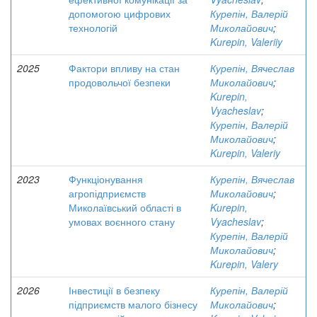
допомогою цифрових
Курепін, Валерій
технологій
Миколайович
;
Kurepin, Valeriiy
2025
Фактори впливу на стан
Курепін, Вячеслав
продовольчої безпеки
Миколайович
;
Kurepin,
Vyacheslav
;
Курепін, Валерій
Миколайович
;
Kurepin, Valeriy
2023
Функціонування
Курепін, Вячеслав
агропідприємств
Миколайович
;
Миколаївський області в
Kurepin,
умовах воєнного стану
Vyacheslav
;
Курепін, Валерій
Миколайович
;
Kurepin, Valery
2026
Інвестиції в безпеку
Курепін, Валерій
підприємств малого бізнесу
Миколайович
;