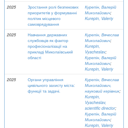
2025
Зростання ролі безпекових
Курепін, Валерій
приоритетів у формуванні
Миколайович
;
політик місцевого
Kurepin, Valeriy
самоврядування
2025
Навчання державних
Курепін, Вячеслав
службовців як фактор
Миколайович
;
професіоналізації на
Kurepin,
прикладі Миколаївський
Vyacheslav
;
області
Курепін, Валерій
Миколайович
;
Kurepin, Valeriy
2025
Органи управління
Курепін, Вячеслав
цивільного захисту міста:
Миколайович,
функції та задачі.
науковий керівник
;
Kurepin,
Vyacheslav,
scientific director
;
Курепін, Валерій
Миколайович
;
Kurepin, Valeriy