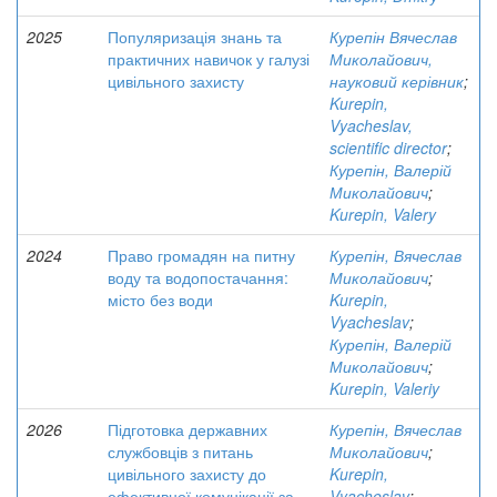
2025
Популяризація знань та
Курепін Вячеслав
практичних навичок у галузі
Миколайович,
цивільного захисту
науковий керівник
;
Kurepin,
Vyacheslav,
scientific director
;
Курепін, Валерій
Миколайович
;
Kurepin, Valery
2024
Право громадян на питну
Курепін, Вячеслав
воду та водопостачання:
Миколайович
;
місто без води
Kurepin,
Vyacheslav
;
Курепін, Валерій
Миколайович
;
Kurepin, Valeriy
2026
Підготовка державних
Курепін, Вячеслав
службовців з питань
Миколайович
;
цивільного захисту до
Kurepin,
ефективної комунікації за
Vyacheslav
;