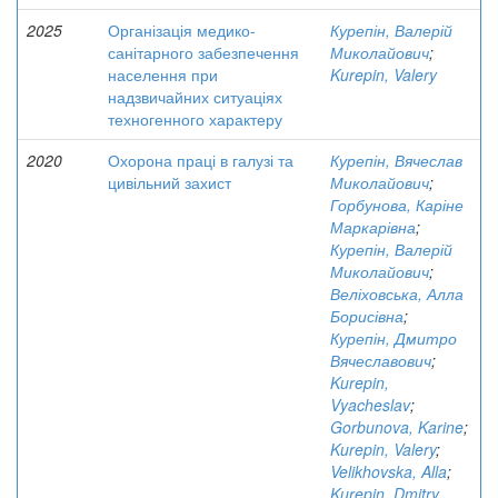
2025
Організація медико-
Курепін, Валерій
санітарного забезпечення
Миколайович
;
населення при
Kurepin, Valery
надзвичайних ситуаціях
техногенного характеру
2020
Охорона праці в галузі та
Курепін, Вячеслав
цивільний захист
Миколайович
;
Горбунова, Каріне
Маркарівна
;
Курепін, Валерій
Миколайович
;
Веліховська, Алла
Борисівна
;
Курепін, Дмитро
Вячеславович
;
Kurepin,
Vyacheslav
;
Gorbunova, Karine
;
Kurepin, Valery
;
Velikhovska, Alla
;
Kurepin, Dmitry