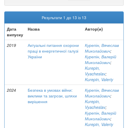
Результати 1 до 13 із 13
Дата
Назва
Автор(и)
випуску
2019
Актуальні питання охорони
Курепін, Вячеслав
праці в енергетичної галузі
Миколайович
;
України
Курепін, Валерій
Миколайович
;
Kurepin,
Vyacheslav
;
Kurepin, Valeriy
2024
Безпека в умовах війни:
Курепін, Вячеслав
виклики та загрози, шляхи
Миколайович
;
вирішення
Kurepin,
Vyacheslav
;
Курепін, Валерій
Миколайович
;
Kurepin, Valeriy