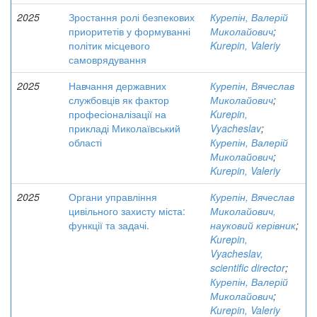
2025
Зростання ролі безпекових
Курепін, Валерій
приоритетів у формуванні
Миколайович
;
політик місцевого
Kurepin, Valeriy
самоврядування
2025
Навчання державних
Курепін, Вячеслав
службовців як фактор
Миколайович
;
професіоналізації на
Kurepin,
прикладі Миколаївський
Vyacheslav
;
області
Курепін, Валерій
Миколайович
;
Kurepin, Valeriy
2025
Органи управління
Курепін, Вячеслав
цивільного захисту міста:
Миколайович,
функції та задачі.
науковий керівник
;
Kurepin,
Vyacheslav,
scientific director
;
Курепін, Валерій
Миколайович
;
Kurepin, Valeriy