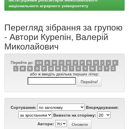
національного аграрного університету
Перегляд зібрання за групою
- Автори Курепін, Валерій
Миколайович
Перейти до:
0-9
A
B
C
D
E
F
G
H
I
J
K
L
M
N
O
P
Q
R
S
T
U
V
W
X
Y
Z
або ж введіть декілька перших літер:
Сортування:
Впорядкування:
Вивести на сторінку:
Автори: