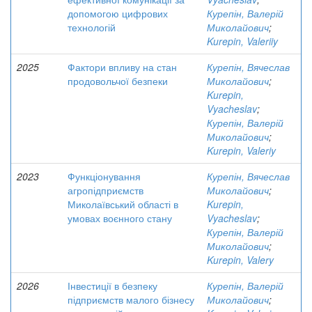
допомогою цифрових
Курепін, Валерій
технологій
Миколайович
;
Kurepin, Valeriiy
2025
Фактори впливу на стан
Курепін, Вячеслав
продовольчої безпеки
Миколайович
;
Kurepin,
Vyacheslav
;
Курепін, Валерій
Миколайович
;
Kurepin, Valeriy
2023
Функціонування
Курепін, Вячеслав
агропідприємств
Миколайович
;
Миколаївський області в
Kurepin,
умовах воєнного стану
Vyacheslav
;
Курепін, Валерій
Миколайович
;
Kurepin, Valery
2026
Інвестиції в безпеку
Курепін, Валерій
підприємств малого бізнесу
Миколайович
;