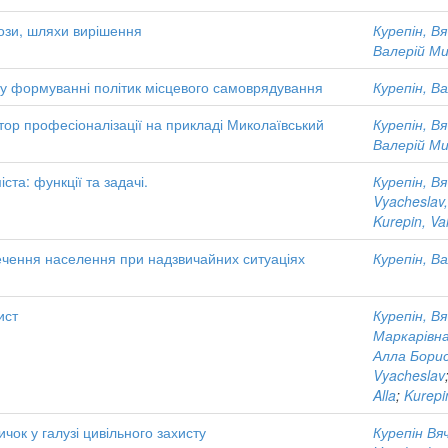
рози, шляхи вирішення
Курепін, В
Валерій М
 у формуванні політик місцевого самоврядування
Курепін, В
ор професіоналізації на прикладі Миколаївський
Курепін, В
Валерій М
ста: функції та задачі.
Курепін, В
Vyacheslav, 
Kurepin, Val
ечення населення при надзвичайних ситуаціях
Курепін, В
ист
Курепін, В
Маркарівн
Алла Борис
Vyacheslav
Alla
;
Kurepi
чок у галузі цивільного захисту
Курепін Вя