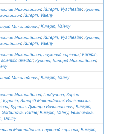
ячеслав Миколайович
;
Kurepin, Vyacheslav
;
Курепін,
иколайович
;
Kurepin, Valeriy
алерій Миколайович
;
Kurepin, Valeriy
ячеслав Миколайович
;
Kurepin, Vyacheslav
;
Курепін,
иколайович
;
Kurepin, Valeriy
ячеслав Миколайович, науковий керівник
;
Kurepin,
scientific director
;
Курепін, Валерій Миколайович
;
eriy
алерій Миколайович
;
Kurepin, Valery
ячеслав Миколайович
;
Горбунова, Каріне
а
;
Курепін, Валерій Миколайович
;
Веліховська,
івна
;
Курепін, Дмитро Вячеславович
;
Kurepin,
;
Gorbunova, Karine
;
Kurepin, Valery
;
Velikhovska,
n, Dmitry
чеслав Миколайович, науковий керівник
;
Kurepin,