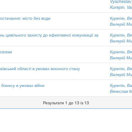
Vyacheslav, 
Kurepin, Va
остачання: місто без води
Курепін, В
Валерій М
нь цивільного захисту до ефективної комунікації за
Курепін, В
Валерій М
езпеки
Курепін, В
Валерій М
ївський області в умовах воєнного стану
Курепін, В
Валерій М
 бізнесу в умовах війни
Курепін, В
Вячеслав 
Результати 1 до 13 із 13