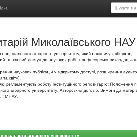
ідка
итарій Миколаївського НАУ
 національного аграрного університету, який накопичує, зберігає,
ий та вільний доступ до наукових робіт професорсько-викладацьког
ення наукових публікацій у відкритому доступі, розширення аудитор
 та світу).
які регламентують роботу Інституційного репозитарію: Положення 
ного аграрного університету, Авторський договір, Вимоги до матеріа
рії МНАУ.
ціонального аграрного університету