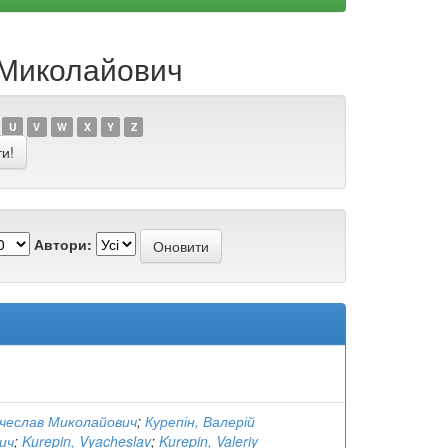
й Миколайович
U
V
W
X
Y
Z
Автори:
ячеслав Миколайович
;
Курепін, Валерій
ич
;
Kurepin, Vyacheslav
;
Kurepin, Valeriy