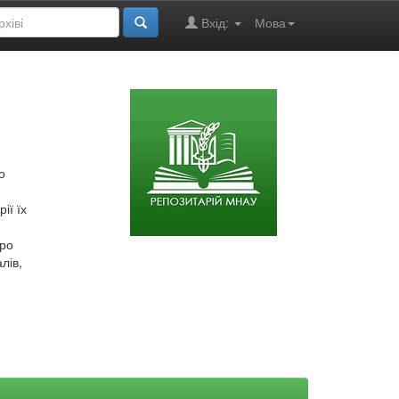
Вхід:
Мова
о
ії їх
про
лів,