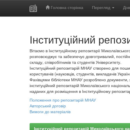
Головна сторінка
Перегляд
Дов
Skip
navigation
Інституційний репоз
Вітаємо в Інституційному репозитарії Миколаївського
розповсюджує та забезпечує довготривалий, постійн
складу, співробітників та студентів Університету.
Інституційний репозитарій МНАУ створено для пошир
користувачів (науковців, студентів, викладачів України
Фахівцями бібліотеки МНАУ розроблено документи, 
інституційний репозитарій Миколаївського національ
наданих для розміщення в Інституційному репозита
Положення про репозитарій МНАУ
Авторський договір
Вимоги до матеріалів
Інституційний репозитарій Миколаївського на