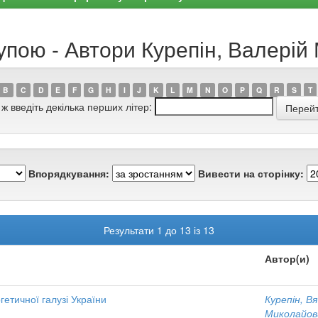
упою - Автори Курепін, Валері
B
C
D
E
F
G
H
I
J
K
L
M
N
O
P
Q
R
S
T
 ж введіть декілька перших літер:
Впорядкування:
Вивести на сторінку:
Результати 1 до 13 із 13
Автор(и)
гетичної галузі України
Курепін, В
Миколайов