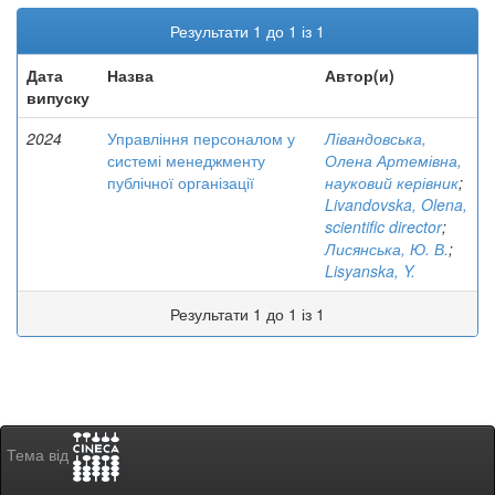
Результати 1 до 1 із 1
Дата
Назва
Автор(и)
випуску
2024
Управління персоналом у
Лівандовська,
системі менеджменту
Олена Артемівна,
публічної організації
науковий керівник
;
Livandovska, Olena,
scientific director
;
Лисянська, Ю. В.
;
Lisyanska, Y.
Результати 1 до 1 із 1
Тема від