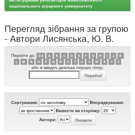
національного аграрного університету
Перегляд зібрання за групою
- Автори Лисянська, Ю. В.
Перейти до:
0-9
A
B
C
D
E
F
G
H
I
J
K
L
M
N
O
P
Q
R
S
T
U
V
W
X
Y
Z
або ж введіть декілька перших літер:
Сортування:
Впорядкування:
Вивести на сторінку:
Автори: