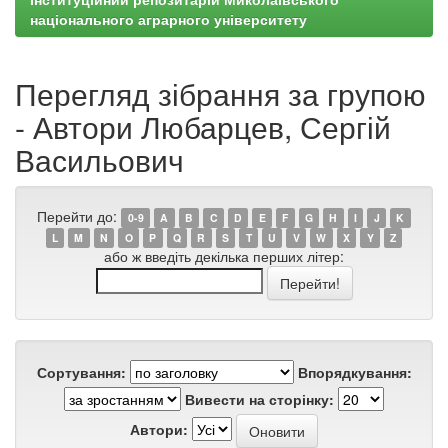
національного аграрного університету
Перегляд зібрання за групою
- Автори Любарцев, Сергій
Васильович
Перейти до:
0-9
A
B
C
D
E
F
G
H
I
J
K
L
M
N
O
P
Q
R
S
T
U
V
W
X
Y
Z
або ж введіть декілька перших літер:
Сортування:
Впорядкування:
Вивести на сторінку:
Автори: