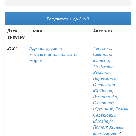
Результати 1 до 3 із 3
Дата
Назва
Автор(и)
випуску
2024
Адміністрування
Тищенко,
комп’ютерних систем та
Світлана
мереж
Іванівна
;
Tischenko,
Svetlana
;
Пархоменко,
Олександр
Юрійович
;
Parhomenko,
Oleksandr
;
Мірошник, Роман
Сергійович
;
Miroshnyk,
Roman
;
Хилько,
Іван Іванович
;