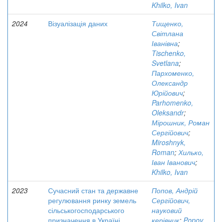
Khilko, Ivan
2024
Візуалізація даних
Тищенко,
Світлана
Іванівна
;
Tischenko,
Svetlana
;
Пархоменко,
Олександр
Юрійович
;
Parhomenko,
Oleksandr
;
Мірошник, Роман
Сергійович
;
Miroshnyk,
Roman
;
Хилько,
Іван Іванович
;
Khilko, Ivan
2023
Сучасний стан та державне
Попов, Андрій
регулювання ринку земель
Сергійович,
сільськогосподарського
науковий
призначення в Україні
керівник
;
Popov,