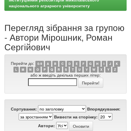
національного аграрного університету
Перегляд зібрання за групою
- Автори Мірошник, Роман
Сергійович
Перейти до:
0-9
A
B
C
D
E
F
G
H
I
J
K
L
M
N
O
P
Q
R
S
T
U
V
W
X
Y
Z
або ж введіть декілька перших літер:
Сортування:
Впорядкування:
Вивести на сторінку:
Автори: