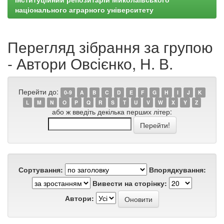
національного аграрного університету
Перегляд зібрання за групою
- Автори Овсієнко, Н. В.
Перейти до:
0-9
A
B
C
D
E
F
G
H
I
J
K
L
M
N
O
P
Q
R
S
T
U
V
W
X
Y
Z
або ж введіть декілька перших літер:
Сортування:
Впорядкування:
Вивести на сторінку:
Автори: