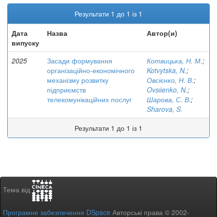
Результати 1 до 1 із 1
Дата
Назва
Автор(и)
випуску
2025
Засади формування
Котвицька, Н. М.
;
організаційно-економічного
Kotvytska, N.
;
механізму розвитку
Овсієнко, Н. В.
;
підприємств
Ovsiіenko, N.
;
телекомунікаційних послуг
Шарова, С. В.
;
Sharova, S.
Результати 1 до 1 із 1
Тема від
Програмне забезпечення DSpace
Авторські права © 2002-