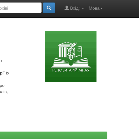
Вхід:
Мова
о
ії їх
про
лів,