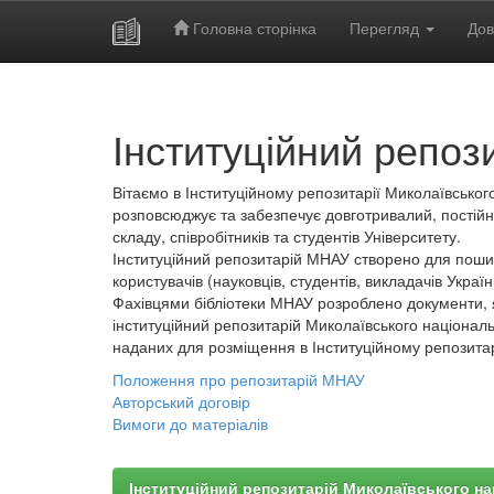
Головна сторінка
Перегляд
Дов
Skip
navigation
Інституційний репоз
Вітаємо в Інституційному репозитарії Миколаївського
розповсюджує та забезпечує довготривалий, постійн
складу, співробітників та студентів Університету.
Інституційний репозитарій МНАУ створено для пошир
користувачів (науковців, студентів, викладачів України
Фахівцями бібліотеки МНАУ розроблено документи, 
інституційний репозитарій Миколаївського національ
наданих для розміщення в Інституційному репозита
Положення про репозитарій МНАУ
Авторський договір
Вимоги до матеріалів
Інституційний репозитарій Миколаївського на