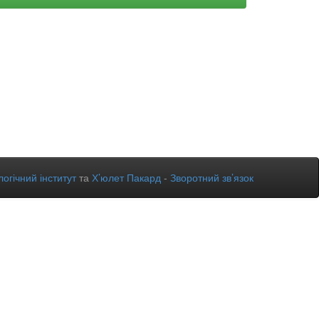
огічний інститут
та
Х’юлет Пакард
-
Зворотний зв’язок