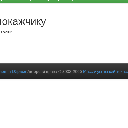
покажчику
рхіві“.
ечення DSpace
Авторські права © 2002-2005
Массачусетський технол