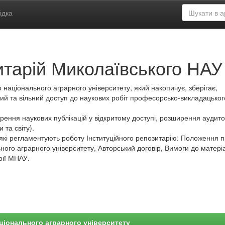
ідка
итарій Миколаївського НАУ
 національного аграрного університету, який накопичує, зберігає,
ий та вільний доступ до наукових робіт професорсько-викладацьког
ення наукових публікацій у відкритому доступі, розширення аудитор
 та світу).
які регламентують роботу Інституційного репозитарію: Положення 
ного аграрного університету, Авторський договір, Вимоги до матеріа
рії МНАУ.
ціонального аграрного університету