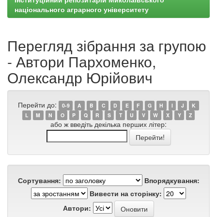
національного аграрного університету
Перегляд зібрання за групою
- Автори Пархоменко,
Олександр Юрійович
Перейти до:
0-9
A
B
C
D
E
F
G
H
I
J
K
L
M
N
O
P
Q
R
S
T
U
V
W
X
Y
Z
або ж введіть декілька перших літер:
Сортування:
Впорядкування:
Вивести на сторінку:
Автори: