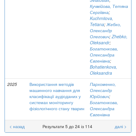
Sviatoslav
;
Кучмійова, Тетяна
Сергіївна
;
Kuchmiiova,
Tetiana
;
Жебко,
Олександр
Олегович
;
Zhebko,
Oleksandr
;
Богатєнкова,
Олександра
Євгенівна
;
Bohatienkova,
Oleksandra
2025
Використання методів
Пархоменко,
машинного навчання для
Олександр
класифікації аудіоданих у
Юрійович
;
системах моніторингу
Богатєнкова,
фізіологічного стану тварин
Олександра
Євгенівна
< назад
Результати 5 до 24 із 114
далі >