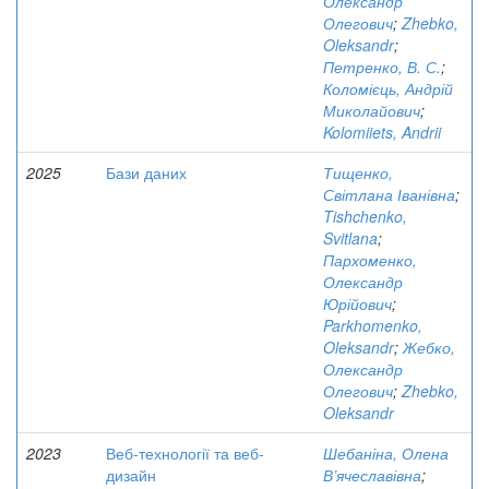
Олександр
Олегович
;
Zhebko,
Oleksandr
;
Петренко, В. С.
;
Коломієць, Андрій
Миколайович
;
Kolomiiets, Andrii
2025
Бази даних
Тищенко,
Світлана Іванівна
;
Tishchenko,
Svitlana
;
Пархоменко,
Олександр
Юрійович
;
Parkhomenko,
Oleksandr
;
Жебко,
Олександр
Олегович
;
Zhebko,
Oleksandr
2023
Веб-технології та веб-
Шебаніна, Олена
дизайн
В’ячеславівна
;