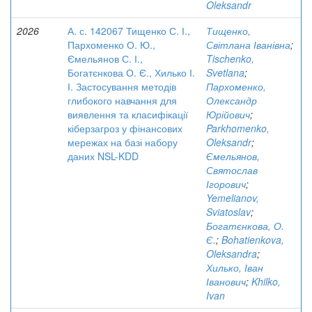
Oleksandr
2026
А. с. 142067 Тищенко С. І.,
Тищенко,
Пархоменко О. Ю.,
Світлана Іванівна
;
Ємельянов С. І.,
Tischenko,
Богатєнкова О. Є., Хилько І.
Svetlana
;
І. Застосування методів
Пархоменко,
глибокого навчання для
Олександр
виявлення та класифікації
Юрійович
;
кіберзагроз у фінансових
Parkhomenko,
мережах на базі набору
Oleksandr
;
даних NSL-KDD
Ємельянов,
Святослав
Ігорович
;
Yemelianov,
Sviatoslav
;
Богатєнкова, О.
Є.
;
Bohatienkova,
Oleksandra
;
Хилько, Іван
Іванович
;
Khilko,
Ivan