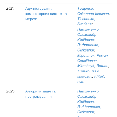
2024
Адміністрування
Тищенко,
комп’ютерних систем та
Світлана Іванівна
;
мереж
Tischenko,
Svetlana
;
Пархоменко,
Олександр
Юрійович
;
Parhomenko,
Oleksandr
;
Мірошник, Роман
Сергійович
;
Miroshnyk, Roman
;
Хилько, Іван
Іванович
;
Khilko,
Ivan
2025
Алгоритмізація та
Пархоменко,
програмування
Олександр
Юрійович
;
Parkhomenko,
Oleksandr
;