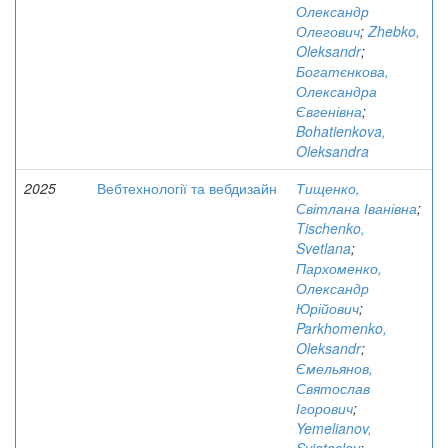
Олександр
Олегович
;
Zhebko,
Oleksandr
;
Богатєнкова,
Олександра
Євгенівна
;
Bohatienkova,
Oleksandra
2025
Вебтехнології та вебдизайн
Тищенко,
Світлана Іванівна
;
Tischenko,
Svetlana
;
Пархоменко,
Олександр
Юрійович
;
Parkhomenko,
Oleksandr
;
Ємельянов,
Святослав
Ігорович
;
Yemelianov,