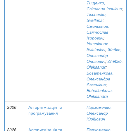
Тищенко,
Світлана Іванівна
;
Tischenko,
Svetlana
;
Ємельянов,
Святослав
Ігорович
;
Yemelianov,
Sviatoslav
;
Жебко,
Олександр
Олегович
;
Zhebko,
Oleksandr
;
Богатєнкова,
Олександра
Євгенівна
;
Bohatienkova,
Oleksandra
2026
Алгоритмізація та
Пархоменко,
програмування
Олександр
Юрійович
2026
Алгоритмізація та
Пархоменко,