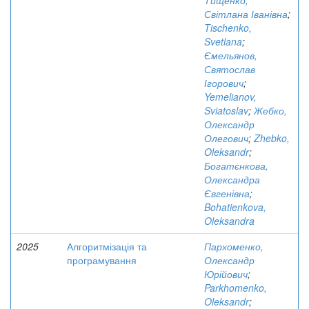
Тищенко,
Світлана Іванівна
;
Tischenko,
Svetlana
;
Ємельянов,
Святослав
Ігорович
;
Yemelianov,
Sviatoslav
;
Жебко,
Олександр
Олегович
;
Zhebko,
Oleksandr
;
Богатєнкова,
Олександра
Євгенівна
;
Bohatienkova,
Oleksandra
2025
Алгоритмізація та
Пархоменко,
програмування
Олександр
Юрійович
;
Parkhomenko,
Oleksandr
;