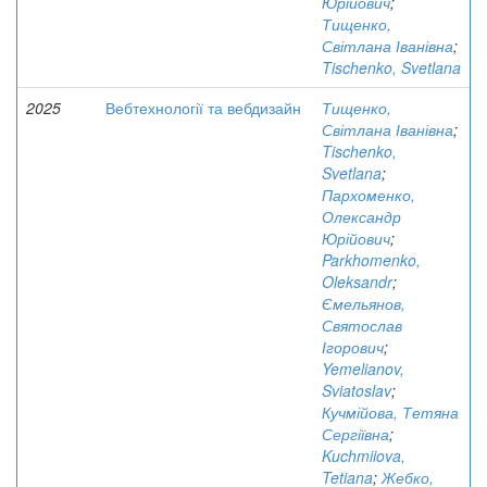
Юрійович
;
Тищенко,
Світлана Іванівна
;
Tischenko, Svetlana
2025
Вебтехнології та вебдизайн
Тищенко,
Світлана Іванівна
;
Tischenko,
Svetlana
;
Пархоменко,
Олександр
Юрійович
;
Parkhomenko,
Oleksandr
;
Ємельянов,
Святослав
Ігорович
;
Yemelianov,
Sviatoslav
;
Кучмійова, Тетяна
Сергіївна
;
Kuchmiiova,
Tetiana
;
Жебко,