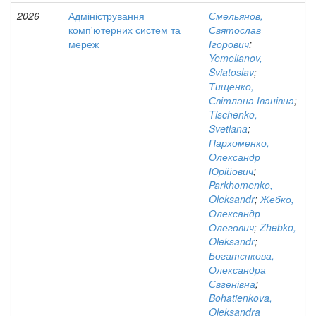
2026
Адміністрування
Ємельянов,
комп'ютерних систем та
Святослав
мереж
Ігорович
;
Yemelianov,
Sviatoslav
;
Тищенко,
Світлана Іванівна
;
Tischenko,
Svetlana
;
Пархоменко,
Олександр
Юрійович
;
Parkhomenko,
Oleksandr
;
Жебко,
Олександр
Олегович
;
Zhebko,
Oleksandr
;
Богатєнкова,
Олександра
Євгенівна
;
Bohatienkova,
Oleksandra