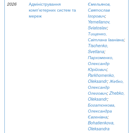
2026
Адміністрування
Ємельянов,
комп'ютерних систем та
Святослав
мереж
Ігорович
;
Yemelianov,
Sviatoslav
;
Тищенко,
Світлана Іванівна
;
Tischenko,
Svetlana
;
Пархоменко,
Олександр
Юрійович
;
Parkhomenko,
Oleksandr
;
Жебко,
Олександр
Олегович
;
Zhebko,
Oleksandr
;
Богатєнкова,
Олександра
Євгенівна
;
Bohatienkova,
Oleksandra