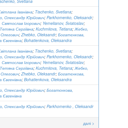
schenko, Svetlana
вітлана Іванівна
;
Tischenko, Svetlana
;
о, Олександр Юрійович
;
Parkhomenko, Oleksandr
;
 Святослав Ігорович
;
Yemelianov, Sviatoslav
;
 Тетяна Сергіївна
;
Kuchmiiova, Tetiana
;
Жебко,
 Олегович
;
Zhebko, Oleksandr
;
Богатєнкова,
а Євгенівна
;
Bohatienkova, Oleksandra
вітлана Іванівна
;
Tischenko, Svetlana
;
о, Олександр Юрійович
;
Parkhomenko, Oleksandr
;
 Святослав Ігорович
;
Yemelianov, Sviatoslav
;
 Тетяна Сергіївна
;
Kuchmiiova, Tetiana
;
Жебко,
 Олегович
;
Zhebko, Oleksandr
;
Богатєнкова,
а Євгенівна
;
Bohatienkova, Oleksandra
о, Олександр Юрійович
;
Богатєнкова,
а Євгенівна
о, Олександр Юрійович
;
Parkhomenko , Oleksandr
далі >