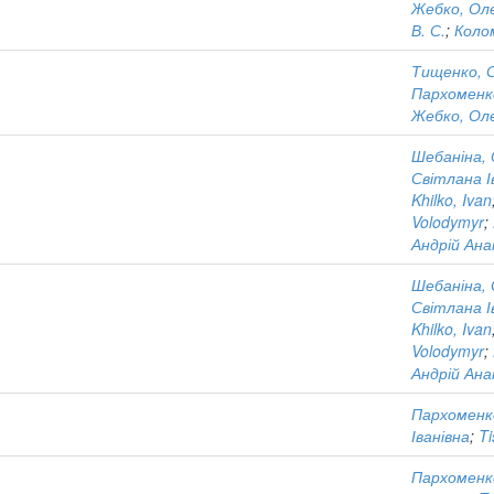
Жебко, Ол
В. С.
;
Коло
Тищенко, С
Пархоменк
Жебко, Ол
Шебаніна, 
Світлана І
Khilko, Ivan
Volodymyr
;
Андрій Ана
Шебаніна, 
Світлана І
Khilko, Ivan
Volodymyr
;
Андрій Ана
Пархоменк
Іванівна
;
Ti
Пархоменк