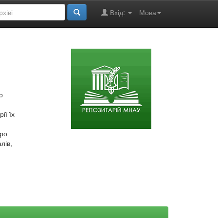
Вхід:
Мова
о
ії їх
про
лів,