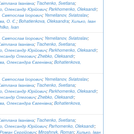
вітлана Іванівна
;
Tischenko, Svetlana
;
о, Олександр Юрійович
;
Parkhomenko, Oleksandr
;
 Святослав Ігорович
;
Yemelianov, Sviatoslav
;
а, О. Є.
;
Bohatienkova, Oleksandra
;
Хилько, Іван
hilko, Ivan
 Святослав Ігорович
;
Yemelianov, Sviatoslav
;
вітлана Іванівна
;
Tischenko, Svetlana
;
о, Олександр Юрійович
;
Parkhomenko, Oleksandr
;
ександр Олегович
;
Zhebko, Oleksandr
;
ва, Олександра Євгенівна
;
Bohatienkova,
 Святослав Ігорович
;
Yemelianov, Sviatoslav
;
вітлана Іванівна
;
Tischenko, Svetlana
;
о, Олександр Юрійович
;
Parkhomenko, Oleksandr
;
ександр Олегович
;
Zhebko, Oleksandr
;
ва, Олександра Євгенівна
;
Bohatienkova,
вітлана Іванівна
;
Tischenko, Svetlana
;
о, Олександр Юрійович
;
Parhomenko, Oleksandr
;
Роман Сергійович
;
Miroshnyk, Roman
;
Хилько, Іван