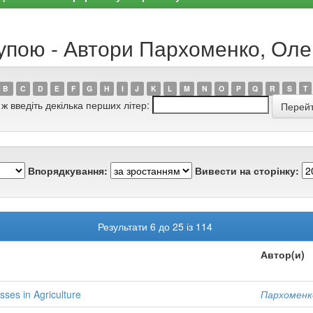
рупою - Автори Пархоменко, Ол
B
C
D
E
F
G
H
I
J
K
L
M
N
O
P
Q
R
S
T
 ж введіть декілька перших літер:
Впорядкування:
Вивести на сторінку:
Результати 6 до 25 із 114
Автор(и)
sses in Agriculture
Пархоменк