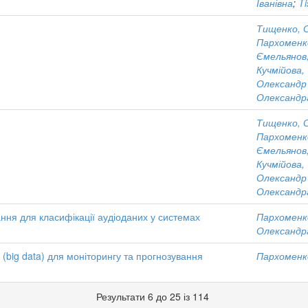
Іванівна
;
Ti
Тищенко, С
Пархоменк
Ємельянов,
Кучмійова,
Олександр
Олександр
Тищенко, С
Пархоменк
Ємельянов,
Кучмійова,
Олександр
Олександр
ня для класифікації аудіоданих у системах
Пархоменк
Олександр
(big data) для моніторингу та прогнозування
Пархоменк
Результати 6 до 25 із 114