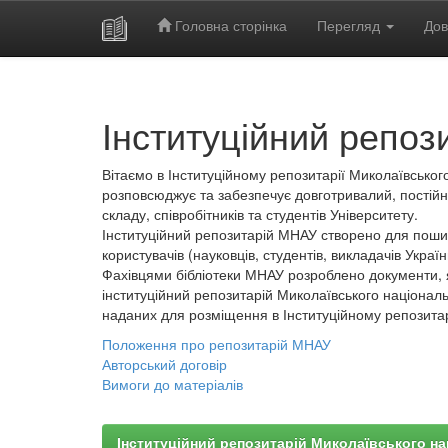
Головна сторінка
Перегляд
Дов
Skip
navigation
Інституційний репоз
Вітаємо в Інституційному репозитарії Миколаївського
розповсюджує та забезпечує довготривалий, постійн
складу, співробітників та студентів Університету.
Інституційний репозитарій МНАУ створено для пошир
користувачів (науковців, студентів, викладачів України
Фахівцями бібліотеки МНАУ розроблено документи, 
інституційний репозитарій Миколаївського національ
наданих для розміщення в Інституційному репозита
Положення про репозитарій МНАУ
Авторський договір
Вимоги до матеріалів
Інституційний репозитарій Миколаївського на