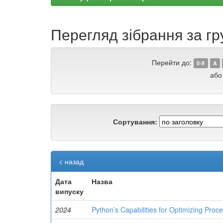
Перегляд зібрання за г
Перейти до:
0-9
A
або
Сортування:
< назад
Дата
Назва
випуску
2024
Python’s Capabilities for Optimizing Proce