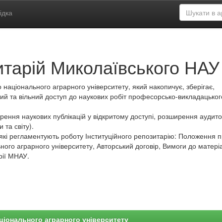
ідка
итарій Миколаївського НАУ
 національного аграрного університету, який накопичує, зберігає,
ий та вільний доступ до наукових робіт професорсько-викладацьког
ення наукових публікацій у відкритому доступі, розширення аудитор
 та світу).
які регламентують роботу Інституційного репозитарію: Положення 
ного аграрного університету, Авторський договір, Вимоги до матеріа
рії МНАУ.
ціонального аграрного університету