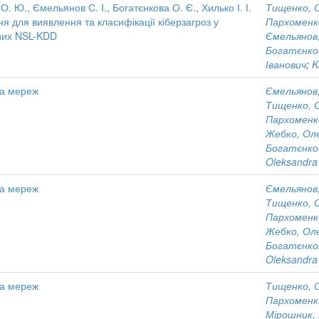
. Ю., Ємельянов С. І., Богатєнкова О. Є., Хилько І. І.
Тищенко, С
я для виявлення та класифікації кіберзагроз у
Пархоменк
них NSL-KDD
Ємельянов,
Богатєнков
Іванович
;
K
та мереж
Ємельянов,
Тищенко, С
Пархоменк
Жебко, Ол
Богатєнко
Oleksandra
та мереж
Ємельянов,
Тищенко, С
Пархоменк
Жебко, Ол
Богатєнко
Oleksandra
та мереж
Тищенко, С
Пархоменк
Мірошник, 