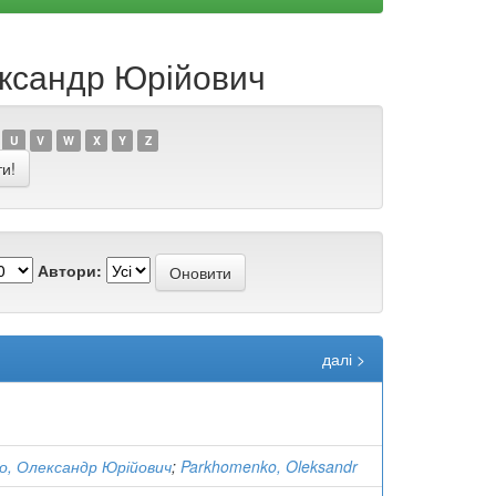
ександр Юрійович
U
V
W
X
Y
Z
Автори:
далі >
о, Олександр Юрійович
;
Parkhomenko, Oleksandr