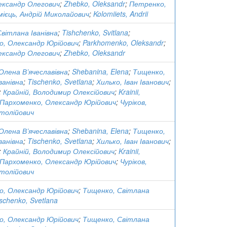
ександр Олегович
;
Zhebko, Oleksandr
;
Петренко,
мієць, Андрій Миколайович
;
Kolomiiets, Andrii
вітлана Іванівна
;
Tishchenko, Svitlana
;
о, Олександр Юрійович
;
Parkhomenko, Oleksandr
;
ександр Олегович
;
Zhebko, Oleksandr
Олена В’ячеславівна
;
Shebanina, Elena
;
Тищенко,
ванівна
;
Tischenko, Svetlana
;
Хилько, Іван Іванович
;
;
Крайній, Володимир Олексійович
;
Krainii,
Пархоменко, Олександр Юрійович
;
Чуріков,
толійович
Олена В’ячеславівна
;
Shebanina, Elena
;
Тищенко,
ванівна
;
Tischenko, Svetlana
;
Хилько, Іван Іванович
;
;
Крайній, Володимир Олексійович
;
Krainii,
Пархоменко, Олександр Юрійович
;
Чуріков,
толійович
о, Олександр Юрійович
;
Тищенко, Світлана
schenko, Svetlana
о, Олександр Юрійович
;
Тищенко, Світлана