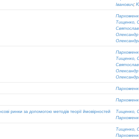
Іванович
;
K
Пархоменк
Тищенко, С
Святослав 
Олександр
Олександр
Пархоменк
Тищенко, С
Святослав 
Олександр
Олександр
Пархоменк
Пархоменк
нсові ринки за допомогою методів теорії ймовірностей
Тищенко, С
Пархоменк
Тищенко, С
Пархоменк