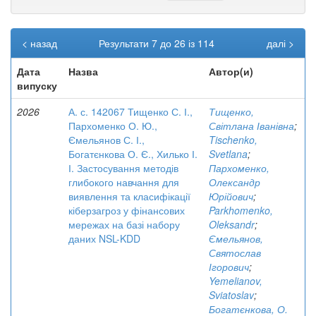
< назад
Результати 7 до 26 із 114
далі >
Дата
Назва
Автор(и)
випуску
2026
А. с. 142067 Тищенко С. І.,
Тищенко,
Пархоменко О. Ю.,
Світлана Іванівна
;
Ємельянов С. І.,
Tischenko,
Богатєнкова О. Є., Хилько І.
Svetlana
;
І. Застосування методів
Пархоменко,
глибокого навчання для
Олександр
виявлення та класифікації
Юрійович
;
кіберзагроз у фінансових
Parkhomenko,
мережах на базі набору
Oleksandr
;
даних NSL-KDD
Ємельянов,
Святослав
Ігорович
;
Yemelianov,
Sviatoslav
;
Богатєнкова, О.