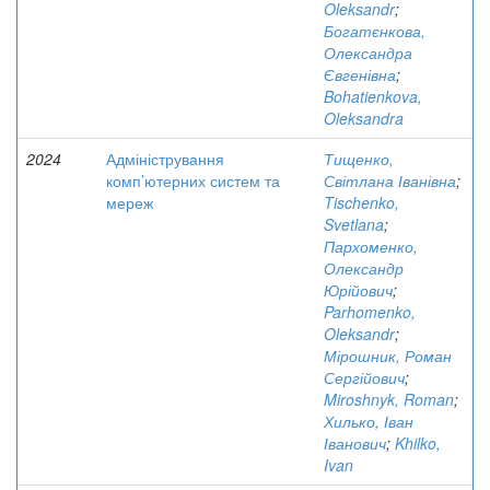
Oleksandr
;
Богатєнкова,
Олександра
Євгенівна
;
Bohatienkova,
Oleksandra
2024
Адміністрування
Тищенко,
комп’ютерних систем та
Світлана Іванівна
;
мереж
Tischenko,
Svetlana
;
Пархоменко,
Олександр
Юрійович
;
Parhomenko,
Oleksandr
;
Мірошник, Роман
Сергійович
;
Miroshnyk, Roman
;
Хилько, Іван
Іванович
;
Khilko,
Ivan