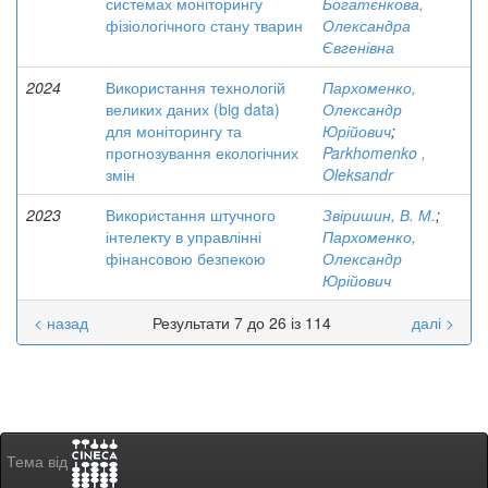
системах моніторингу
Богатєнкова,
фізіологічного стану тварин
Олександра
Євгенівна
2024
Використання технологій
Пархоменко,
великих даних (big data)
Олександр
для моніторингу та
Юрійович
;
прогнозування екологічних
Parkhomenko ,
змін
Oleksandr
2023
Використання штучного
Звіришин, В. М.
;
інтелекту в управлінні
Пархоменко,
фінансовою безпекою
Олександр
Юрійович
< назад
Результати 7 до 26 із 114
далі >
Тема від