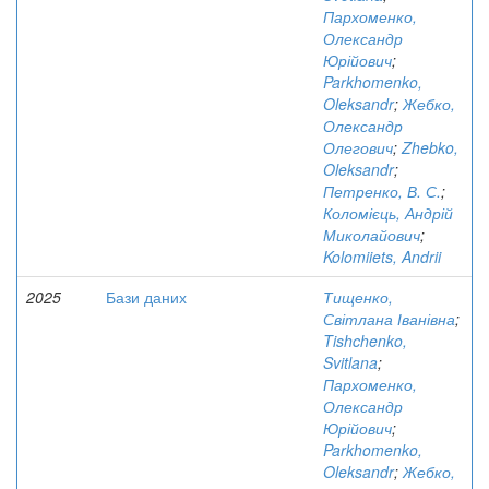
Пархоменко,
Олександр
Юрійович
;
Parkhomenko,
Oleksandr
;
Жебко,
Олександр
Олегович
;
Zhebko,
Oleksandr
;
Петренко, В. С.
;
Коломієць, Андрій
Миколайович
;
Kolomiiets, Andrii
2025
Бази даних
Тищенко,
Світлана Іванівна
;
Tishchenko,
Svitlana
;
Пархоменко,
Олександр
Юрійович
;
Parkhomenko,
Oleksandr
;
Жебко,