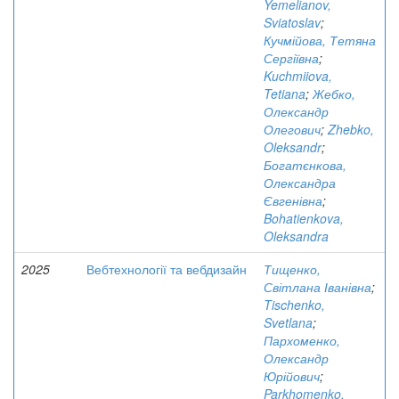
Yemelianov,
Sviatoslav
;
Кучмійова, Тетяна
Сергіївна
;
Kuchmiiova,
Tetiana
;
Жебко,
Олександр
Олегович
;
Zhebko,
Oleksandr
;
Богатєнкова,
Олександра
Євгенівна
;
Bohatienkova,
Oleksandra
2025
Вебтехнології та вебдизайн
Тищенко,
Світлана Іванівна
;
Tischenko,
Svetlana
;
Пархоменко,
Олександр
Юрійович
;
Parkhomenko,