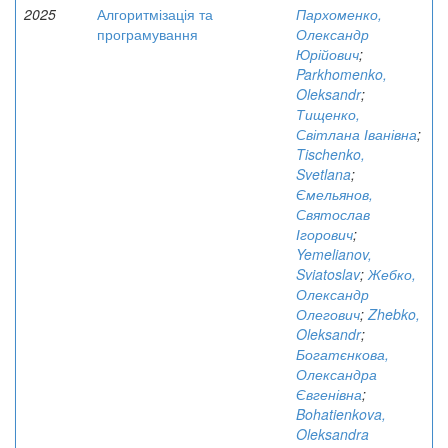
2025
Алгоритмізація та
Пархоменко,
програмування
Олександр
Юрійович
;
Parkhomenko,
Oleksandr
;
Тищенко,
Світлана Іванівна
;
Tischenko,
Svetlana
;
Ємельянов,
Святослав
Ігорович
;
Yemelianov,
Sviatoslav
;
Жебко,
Олександр
Олегович
;
Zhebko,
Oleksandr
;
Богатєнкова,
Олександра
Євгенівна
;
Bohatienkova,
Oleksandra