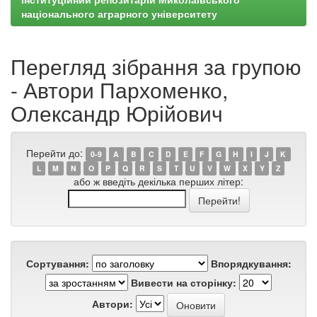
національного аграрного університету
Перегляд зібрання за групою
- Автори Пархоменко,
Олександр Юрійович
Перейти до:
0-9
A
B
C
D
E
F
G
H
I
J
K
L
M
N
O
P
Q
R
S
T
U
V
W
X
Y
Z
або ж введіть декілька перших літер:
Сортування:
Впорядкування:
Вивести на сторінку:
Автори: