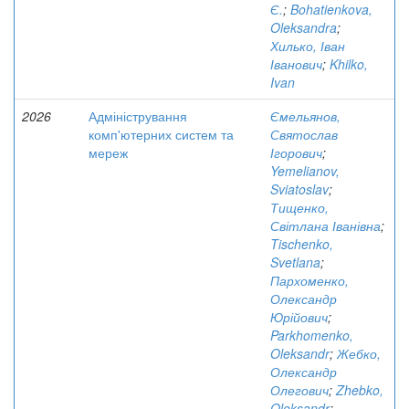
Є.
;
Bohatienkova,
Oleksandra
;
Хилько, Іван
Іванович
;
Khilko,
Ivan
2026
Адміністрування
Ємельянов,
комп'ютерних систем та
Святослав
мереж
Ігорович
;
Yemelianov,
Sviatoslav
;
Тищенко,
Світлана Іванівна
;
Tischenko,
Svetlana
;
Пархоменко,
Олександр
Юрійович
;
Parkhomenko,
Oleksandr
;
Жебко,
Олександр
Олегович
;
Zhebko,
Oleksandr
;