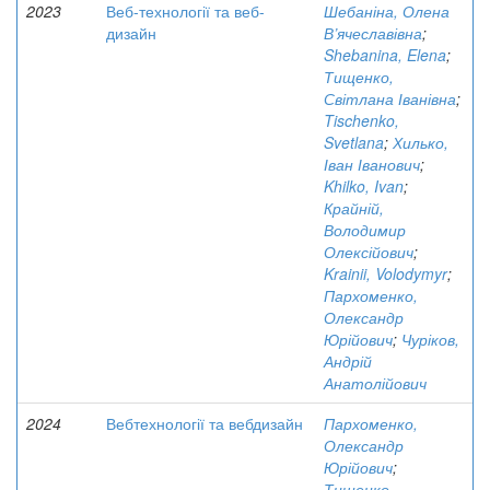
2023
Веб-технології та веб-
Шебаніна, Олена
дизайн
В’ячеславівна
;
Shebanina, Elena
;
Тищенко,
Світлана Іванівна
;
Tischenko,
Svetlana
;
Хилько,
Іван Іванович
;
Khilko, Ivan
;
Крайній,
Володимир
Олексійович
;
Krainii, Volodymyr
;
Пархоменко,
Олександр
Юрійович
;
Чуріков,
Андрій
Анатолійович
2024
Вебтехнології та вебдизайн
Пархоменко,
Олександр
Юрійович
;
Тищенко,