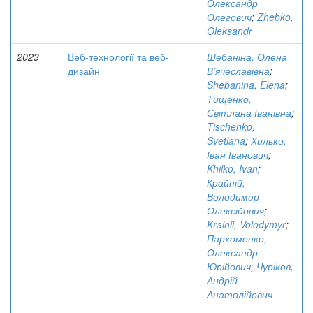
Олександр
Олегович
;
Zhebko,
Oleksandr
2023
Веб-технології та веб-
Шебаніна, Олена
дизайн
В’ячеславівна
;
Shebanina, Elena
;
Тищенко,
Світлана Іванівна
;
Tischenko,
Svetlana
;
Хилько,
Іван Іванович
;
Khilko, Ivan
;
Крайній,
Володимир
Олексійович
;
Krainii, Volodymyr
;
Пархоменко,
Олександр
Юрійович
;
Чуріков,
Андрій
Анатолійович