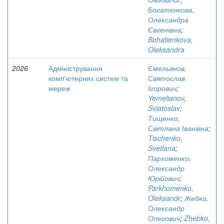
Богатєнкова,
Олександра
Євгенівна
;
Bohatienkova,
Oleksandra
2026
Адміністрування
Ємельянов,
комп'ютерних систем та
Святослав
мереж
Ігорович
;
Yemelianov,
Sviatoslav
;
Тищенко,
Світлана Іванівна
;
Tischenko,
Svetlana
;
Пархоменко,
Олександр
Юрійович
;
Parkhomenko,
Oleksandr
;
Жебко,
Олександр
Олегович
;
Zhebko,