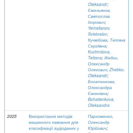
Oleksandr
;
Ємельянов,
Святослав
Ігорович
;
Yemelianov,
Sviatoslav
;
Кучмійова, Тетяна
Сергіївна
;
Kuchmiiova,
Tetiana
;
Жебко,
Олександр
Олегович
;
Zhebko,
Oleksandr
;
Богатєнкова,
Олександра
Євгенівна
;
Bohatienkova,
Oleksandra
2025
Використання методів
Пархоменко,
машинного навчання для
Олександр
класифікації аудіоданих у
Юрійович
;