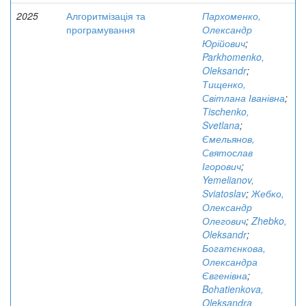
2025
Алгоритмізація та
Пархоменко,
програмування
Олександр
Юрійович
;
Parkhomenko,
Oleksandr
;
Тищенко,
Світлана Іванівна
;
Tischenko,
Svetlana
;
Ємельянов,
Святослав
Ігорович
;
Yemelianov,
Sviatoslav
;
Жебко,
Олександр
Олегович
;
Zhebko,
Oleksandr
;
Богатєнкова,
Олександра
Євгенівна
;
Bohatienkova,
Oleksandra