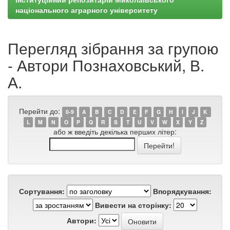
національного аграрного університету
Перегляд зібрання за групою
- Автори Познаховський, В.
А.
Перейти до:
0-9
A
B
C
D
E
F
G
H
I
J
K
L
M
N
O
P
Q
R
S
T
U
V
W
X
Y
Z
або ж введіть декілька перших літер:
Сортування:
Впорядкування:
Вивести на сторінку:
Автори: