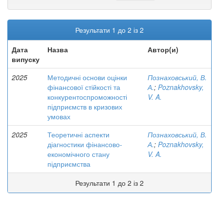
Результати 1 до 2 із 2
Дата
Назва
Автор(и)
випуску
2025
Методичні основи оцінки
Познаховський, В.
фінансової стійкості та
А.
;
Poznakhovsky,
конкурентоспроможності
V. A.
підприємств в кризових
умовах
2025
Теоретичні аспекти
Познаховський, В.
діагностики фінансово-
А.
;
Poznakhovsky,
економічного стану
V. A.
підприємства
Результати 1 до 2 із 2