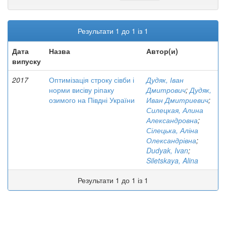
Результати 1 до 1 із 1
Дата
Назва
Автор(и)
випуску
2017
Оптимізація строку сівби і
Дудяк, Іван
норми висіву ріпаку
Дмитрович
;
Дудяк,
озимого на Півдні України
Иван Дмитриевич
;
Силецкая, Алина
Александровна
;
Сілецька, Аліна
Олександрівна
;
Dudyak, Ivan
;
Siletskaya, Alina
Результати 1 до 1 із 1