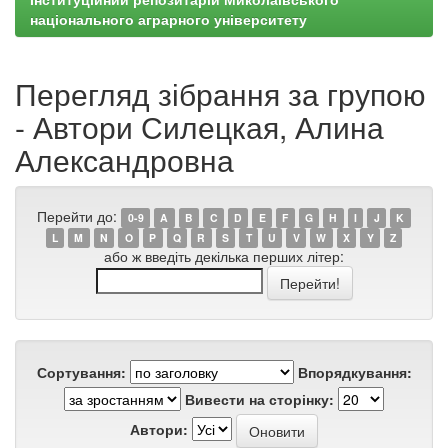
національного аграрного університету
Перегляд зібрання за групою
- Автори Силецкая, Алина
Александровна
Перейти до:
0-9
A
B
C
D
E
F
G
H
I
J
K
L
M
N
O
P
Q
R
S
T
U
V
W
X
Y
Z
або ж введіть декілька перших літер:
Сортування:
Впорядкування:
Вивести на сторінку:
Автори: