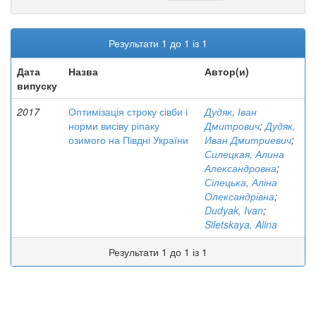
Результати 1 до 1 із 1
Дата
Назва
Автор(и)
випуску
2017
Оптимізація строку сівби і
Дудяк, Іван
норми висіву ріпаку
Дмитрович
;
Дудяк,
озимого на Півдні України
Иван Дмитриевич
;
Силецкая, Алина
Александровна
;
Сілецька, Аліна
Олександрівна
;
Dudyak, Ivan
;
Siletskaya, Alina
Результати 1 до 1 із 1