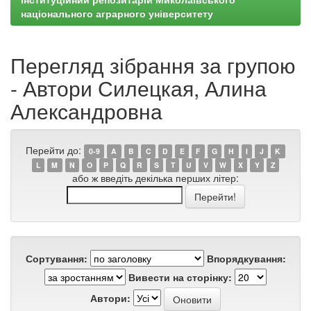
національного аграрного університету
Перегляд зібрання за групою
- Автори Силецкая, Алина
Александровна
Перейти до:
0-9
A
B
C
D
E
F
G
H
I
J
K
L
M
N
O
P
Q
R
S
T
U
V
W
X
Y
Z
або ж введіть декілька перших літер:
Сортування:
Впорядкування:
Вивести на сторінку:
Автори: