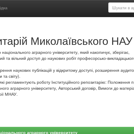
ідка
итарій Миколаївського НАУ
 національного аграрного університету, який накопичує, зберігає,
ий та вільний доступ до наукових робіт професорсько-викладацьког
ення наукових публікацій у відкритому доступі, розширення аудитор
 та світу).
які регламентують роботу Інституційного репозитарію: Положення 
ного аграрного університету, Авторський договір, Вимоги до матеріа
рії МНАУ.
ціонального аграрного університету