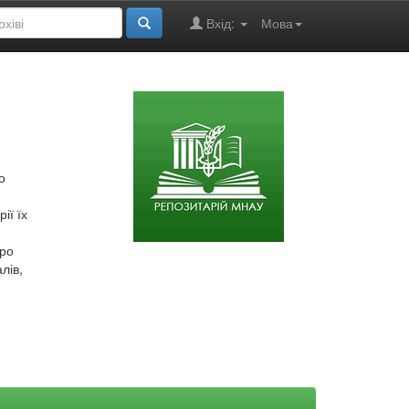
Вхід:
Мова
о
ії їх
про
лів,