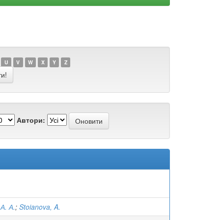
U
V
W
X
Y
Z
Автори:
А. А.
;
Stoianova, A.