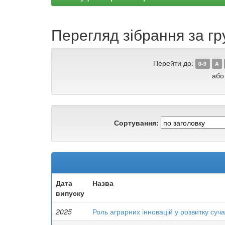
Перегляд зібрання за гр
Перейти до:
0-9
A
або
Сортування:
Дата
Назва
випуску
2025
Роль аграрних інновацій у розвитку суча