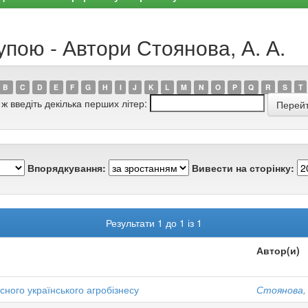
упою - Автори Стоянова, А. А.
B
C
D
E
F
G
H
I
J
K
L
M
N
O
P
Q
R
S
T
 ж введіть декілька перших літер:
Впорядкування:
Вивести на сторінку:
Результати 1 до 1 із 1
Автор(и)
сного українського агробізнесу
Стоянова, 