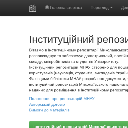
Головна сторінка
Перегляд
Дов
Skip
navigation
Інституційний репоз
Вітаємо в Інституційному репозитарії Миколаївського
розповсюджує та забезпечує довготривалий, постійн
складу, співробітників та студентів Університету.
Інституційний репозитарій МНАУ створено для пошир
користувачів (науковців, студентів, викладачів України
Фахівцями бібліотеки МНАУ розроблено документи, 
інституційний репозитарій Миколаївського національ
наданих для розміщення в Інституційному репозита
Положення про репозитарій МНАУ
Авторський договір
Вимоги до матеріалів
Інституційний репозитарій Миколаївського на