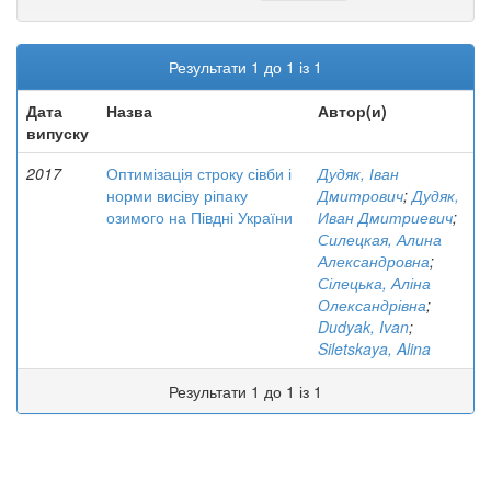
Результати 1 до 1 із 1
Дата
Назва
Автор(и)
випуску
2017
Оптимізація строку сівби і
Дудяк, Іван
норми висіву ріпаку
Дмитрович
;
Дудяк,
озимого на Півдні України
Иван Дмитриевич
;
Силецкая, Алина
Александровна
;
Сілецька, Аліна
Олександрівна
;
Dudyak, Ivan
;
Siletskaya, Alina
Результати 1 до 1 із 1