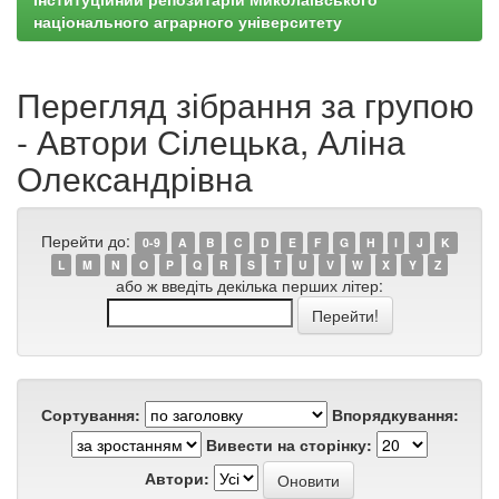
національного аграрного університету
Перегляд зібрання за групою
- Автори Сілецька, Аліна
Олександрівна
Перейти до:
0-9
A
B
C
D
E
F
G
H
I
J
K
L
M
N
O
P
Q
R
S
T
U
V
W
X
Y
Z
або ж введіть декілька перших літер:
Сортування:
Впорядкування:
Вивести на сторінку:
Автори: