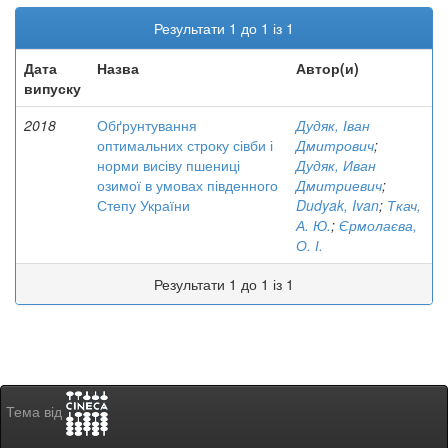
Результати 1 до 1 із 1
Дата
Назва
Автор(и)
випуску
2018
Обґрунтування
Дудяк, Іван
оптимальних строку сівби і
Дмитрович
;
норми висіву пшениці
Дудяк, Иван
озимої в умовах південного
Дмитриевич
;
Степу України
Dudyak, Ivan
;
Ткач,
А. Ю.
;
Єрмолаєва,
О. І.
Результати 1 до 1 із 1
Тема від