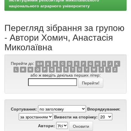
національного аграрного університету
Перегляд зібрання за групою
- Автори Хомич, Анастасія
Миколаївна
Перейти до:
0-9
A
B
C
D
E
F
G
H
I
J
K
L
M
N
O
P
Q
R
S
T
U
V
W
X
Y
Z
або ж введіть декілька перших літер:
Сортування:
Впорядкування:
Вивести на сторінку:
Автори: