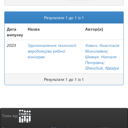
Результати 1 до 1 із 1
Дата
Назва
Автор(и)
випуску
2023
Удосконалення технології
Хомич, Анастасія
виробництва рибної
Миколаївна
;
консерви
Шевчук, Наталя
Петрівна
;
Shevchuk, Natalya
Результати 1 до 1 із 1
Тема від