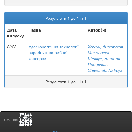
Результати 1 до 1 із 1
Дата
Назва
Автор(и)
випуску
2023
Удосконалення технології
Хомич, Анастасія
виробництва рибної
Миколаївна
;
консерви
Шевчук, Наталя
Петрівна
;
Shevchuk, Natalya
Результати 1 до 1 із 1
Тема від