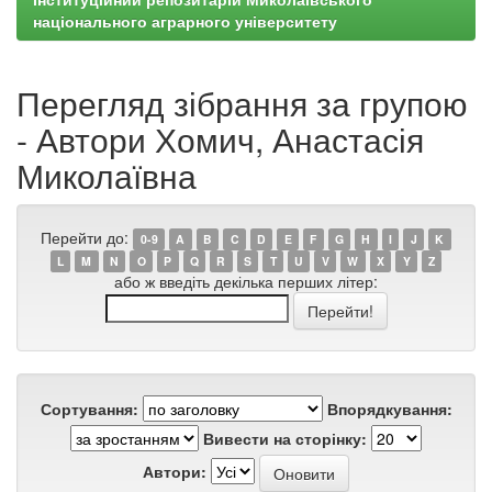
національного аграрного університету
Перегляд зібрання за групою
- Автори Хомич, Анастасія
Миколаївна
Перейти до:
0-9
A
B
C
D
E
F
G
H
I
J
K
L
M
N
O
P
Q
R
S
T
U
V
W
X
Y
Z
або ж введіть декілька перших літер:
Сортування:
Впорядкування:
Вивести на сторінку:
Автори: