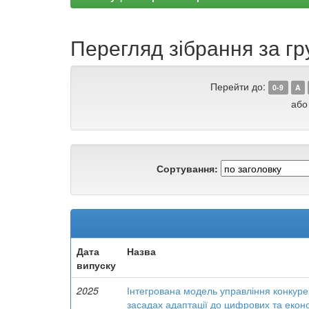
Перегляд зібрання за гр
Перейти до:
0-9
A
або
Сортування:
Дата
Назва
випуску
2025
Інтегрована модель управління конкур
засадах адаптації до цифрових та еконо