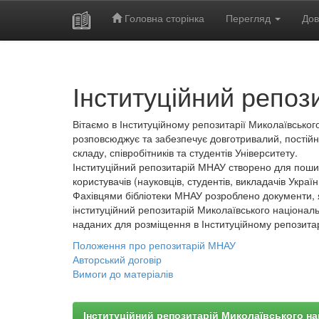
Головна сторінка
Перегляд
Дов
Skip
navigation
Інституційний репоз
Вітаємо в Інституційному репозитарії Миколаївського
розповсюджує та забезпечує довготривалий, постійн
складу, співробітників та студентів Університету.
Інституційний репозитарій МНАУ створено для пошир
користувачів (науковців, студентів, викладачів України
Фахівцями бібліотеки МНАУ розроблено документи, 
інституційний репозитарій Миколаївського національ
наданих для розміщення в Інституційному репозита
Положення про репозитарій МНАУ
Авторський договір
Вимоги до матеріалів
Інституційний репозитарій Миколаївського на