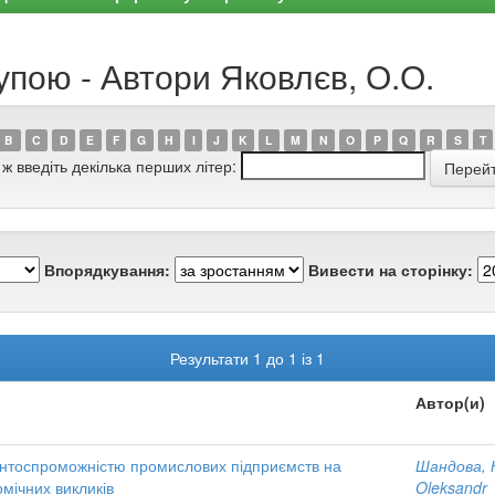
упою - Автори Яковлєв, О.О.
B
C
D
E
F
G
H
I
J
K
L
M
N
O
P
Q
R
S
T
 ж введіть декілька перших літер:
Впорядкування:
Вивести на сторінку:
Результати 1 до 1 із 1
Автор(и)
ентоспроможністю промислових підприємств на
Шандова, 
мічних викликів
Oleksandr