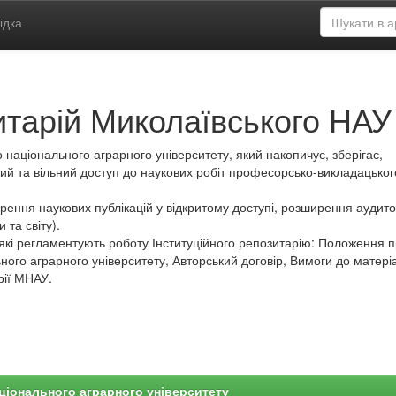
ідка
итарій Миколаївського НАУ
 національного аграрного університету, який накопичує, зберігає,
ий та вільний доступ до наукових робіт професорсько-викладацьког
ення наукових публікацій у відкритому доступі, розширення аудитор
 та світу).
які регламентують роботу Інституційного репозитарію: Положення 
ного аграрного університету, Авторський договір, Вимоги до матеріа
рії МНАУ.
ціонального аграрного університету