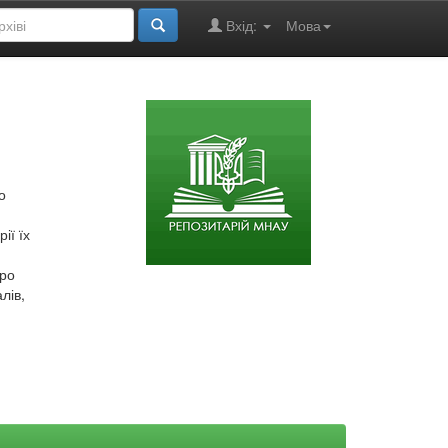
Вхід:
Мова
о
ії їх
про
лів,