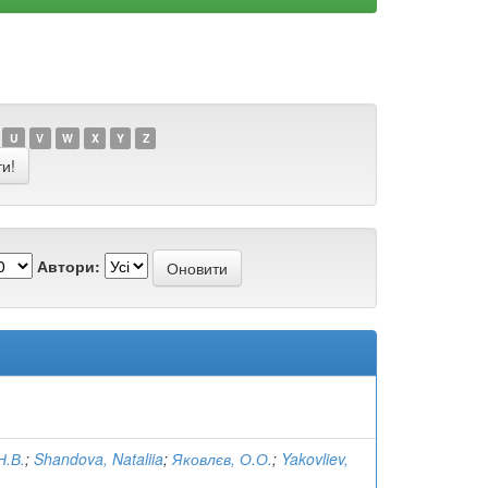
U
V
W
X
Y
Z
Автори:
Н.В.
;
Shandova, Nataliia
;
Яковлєв, О.О.
;
Yakovliev,