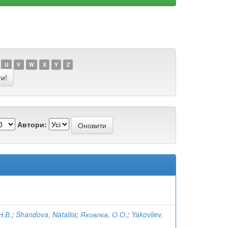
U
V
W
X
Y
Z
Автори:
Н.В.
;
Shandova, Nataliia
;
Яковлєв, О.О.
;
Yakovliev,