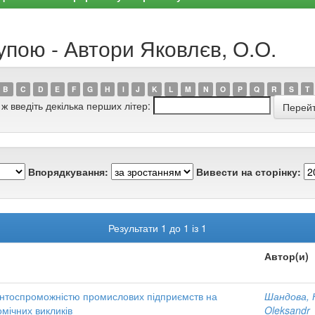
упою - Автори Яковлєв, О.О.
B
C
D
E
F
G
H
I
J
K
L
M
N
O
P
Q
R
S
T
 ж введіть декілька перших літер:
Впорядкування:
Вивести на сторінку:
Результати 1 до 1 із 1
Автор(и)
ентоспроможністю промислових підприємств на
Шандова, 
мічних викликів
Oleksandr