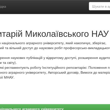
ідка
итарій Миколаївського НАУ
 національного аграрного університету, який накопичує, зберігає,
ий та вільний доступ до наукових робіт професорсько-викладацьког
ення наукових публікацій у відкритому доступі, розширення аудитор
 та світу).
які регламентують роботу Інституційного репозитарію: Положення 
ного аграрного університету, Авторський договір, Вимоги до матеріа
рії МНАУ.
ціонального аграрного університету