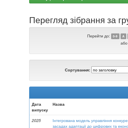
Перегляд зібрання за гр
Перейти до:
0-9
A
або
Сортування:
Дата
Назва
випуску
2025
Інтегрована модель управління конкур
засадах адаптації до цифрових та еконо