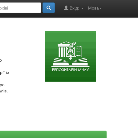
Вхід:
Мова
о
ії їх
про
лів,