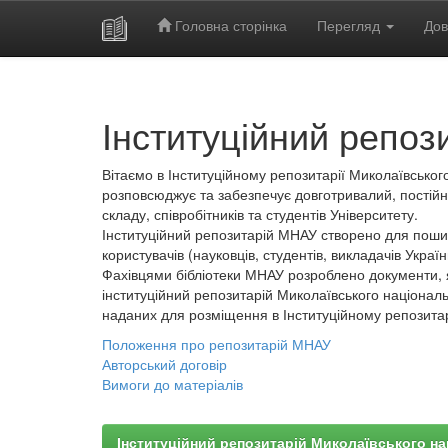
Головна сторінка
Перегляд
Дов
Skip
navigation
Інституційний репоз
Вітаємо в Інституційному репозитарії Миколаївського
розповсюджує та забезпечує довготривалий, постійн
складу, співробітників та студентів Університету.
Інституційний репозитарій МНАУ створено для пошир
користувачів (науковців, студентів, викладачів України
Фахівцями бібліотеки МНАУ розроблено документи, 
інституційний репозитарій Миколаївського національ
наданих для розміщення в Інституційному репозита
Положення про репозитарій МНАУ
Авторський договір
Вимоги до матеріалів
Інституційний репозитарій Миколаївського на