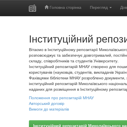
Головна сторінка
Перегляд
Дов
Skip
navigation
Інституційний репоз
Вітаємо в Інституційному репозитарії Миколаївського
розповсюджує та забезпечує довготривалий, постійн
складу, співробітників та студентів Університету.
Інституційний репозитарій МНАУ створено для пошир
користувачів (науковців, студентів, викладачів України
Фахівцями бібліотеки МНАУ розроблено документи, 
інституційний репозитарій Миколаївського національ
наданих для розміщення в Інституційному репозита
Положення про репозитарій МНАУ
Авторський договір
Вимоги до матеріалів
Інституційний репозитарій Миколаївського на