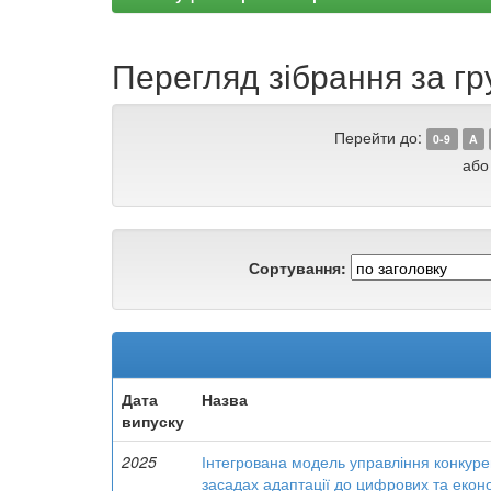
Перегляд зібрання за гр
Перейти до:
0-9
A
або
Сортування:
Дата
Назва
випуску
2025
Інтегрована модель управління конкур
засадах адаптації до цифрових та еконо