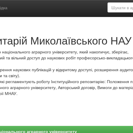
ідка
итарій Миколаївського НАУ
 національного аграрного університету, який накопичує, зберігає,
ий та вільний доступ до наукових робіт професорсько-викладацьког
ення наукових публікацій у відкритому доступі, розширення аудитор
 та світу).
які регламентують роботу Інституційного репозитарію: Положення 
ного аграрного університету, Авторський договір, Вимоги до матеріа
рії МНАУ.
ціонального аграрного університету