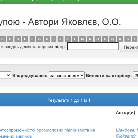
упою - Автори Яковлєв, О.О.
B
C
D
E
F
G
H
I
J
K
L
M
N
O
P
Q
R
S
T
 ж введіть декілька перших літер:
Впорядкування:
Вивести на сторінку:
Результати 1 до 1 із 1
Автор(и)
ентоспроможністю промислових підприємств на
Шандова, 
мічних викликів
Oleksandr