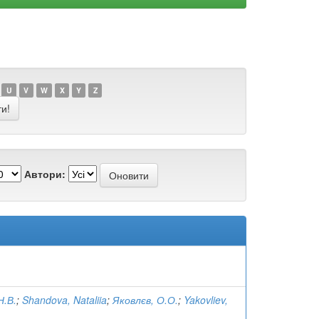
U
V
W
X
Y
Z
Автори:
Н.В.
;
Shandova, Nataliia
;
Яковлєв, О.О.
;
Yakovliev,