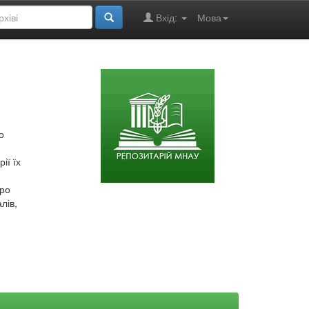
Вхід:
Мова
о
ії їх
про
лів,