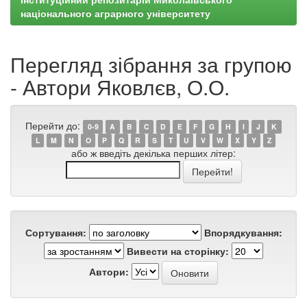
національного аграрного університету
Перегляд зібрання за групою
- Автори Яковлєв, О.О.
Перейти до:
0-9
A
B
C
D
E
F
G
H
I
J
K
L
M
N
O
P
Q
R
S
T
U
V
W
X
Y
Z
або ж введіть декілька перших літер:
Сортування:
Впорядкування:
Вивести на сторінку:
Автори: