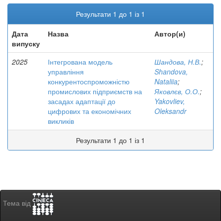
Результати 1 до 1 із 1
Дата
Назва
Автор(и)
випуску
2025
Інтегрована модель
Шандова, Н.В.
;
управління
Shandova,
конкурентоспроможністю
Nataliia
;
промислових підприємств на
Яковлєв, О.О.
;
засадах адаптації до
Yakovliev,
цифрових та економічних
Oleksandr
викликів
Результати 1 до 1 із 1
Тема від