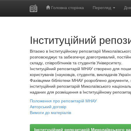
Головна сторінка
Перегляд
Дов
Skip
navigation
Інституційний репоз
Вітаємо в Інституційному репозитарії Миколаївського
розповсюджує та забезпечує довготривалий, постійн
складу, співробітників та студентів Університету.
Інституційний репозитарій МНАУ створено для пошир
користувачів (науковців, студентів, викладачів України
Фахівцями бібліотеки МНАУ розроблено документи, 
інституційний репозитарій Миколаївського національ
наданих для розміщення в Інституційному репозита
Положення про репозитарій МНАУ
Авторський договір
Вимоги до матеріалів
Інституційний репозитарій Миколаївського на