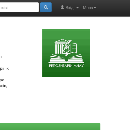
Вхід:
Мова
о
ії їх
про
лів,