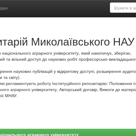
ідка
итарій Миколаївського НАУ
 національного аграрного університету, який накопичує, зберігає,
ий та вільний доступ до наукових робіт професорсько-викладацьког
ення наукових публікацій у відкритому доступі, розширення аудитор
 та світу).
які регламентують роботу Інституційного репозитарію: Положення 
ного аграрного університету, Авторський договір, Вимоги до матеріа
рії МНАУ.
ціонального аграрного університету