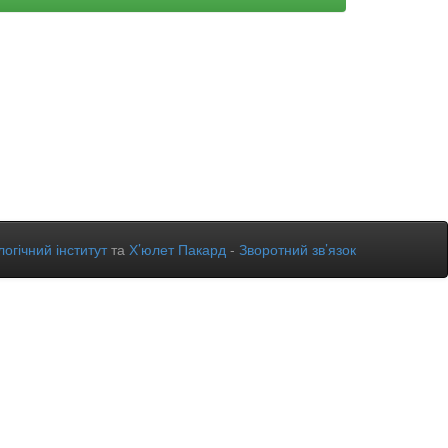
огічний інститут
та
Х’юлет Пакард
-
Зворотний зв’язок