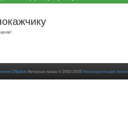
покажчику
рхіві“.
ечення DSpace
Авторські права © 2002-2005
Массачусетський технол