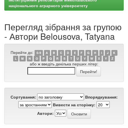
національного аграрного університету
Перегляд зібрання за групою
- Автори Belousova, Tatyana
Перейти до:
0-9
A
B
C
D
E
F
G
H
I
J
K
L
M
N
O
P
Q
R
S
T
U
V
W
X
Y
Z
або ж введіть декілька перших літер:
Сортування:
Впорядкування:
Вивести на сторінку:
Автори: