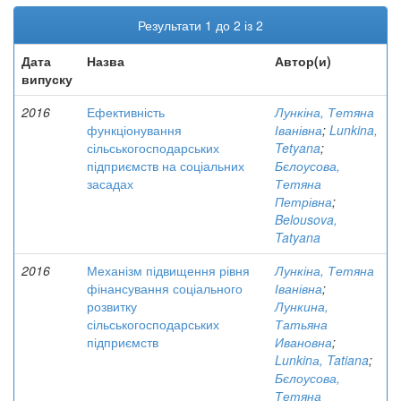
Результати 1 до 2 із 2
Дата
Назва
Автор(и)
випуску
2016
Ефективність
Лункіна, Тетяна
функціонування
Іванівна
;
Lunkina,
сільськогосподарських
Tetyana
;
підприємств на соціальних
Бєлоусова,
засадах
Тетяна
Петрівна
;
Belousova,
Tatyana
2016
Механізм підвищення рівня
Лункіна, Тетяна
фінансування соціального
Іванівна
;
розвитку
Лункина,
сільськогосподарських
Татьяна
підприємств
Ивановна
;
Lunkinа, Tatiana
;
Бєлоусова,
Тетяна