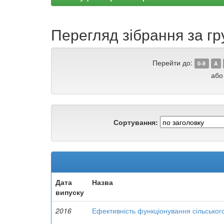
Перегляд зібрання за гр
Перейти до:
0-9
A
або
Сортування:
Дата
Назва
випуску
2016
Ефективність функціонування сільськог