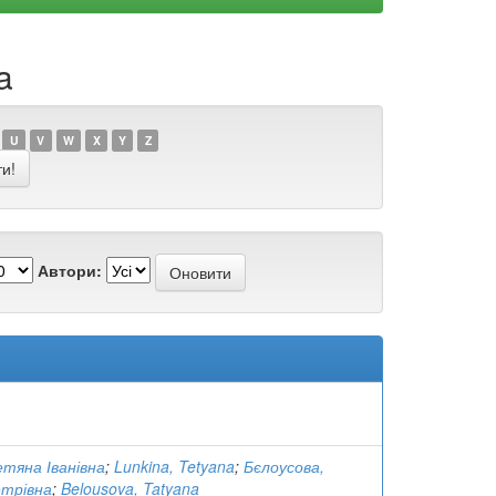
a
U
V
W
X
Y
Z
Автори:
етяна Іванівна
;
Lunkina, Tetyana
;
Бєлоусова,
трівна
;
Belousova, Tatyana