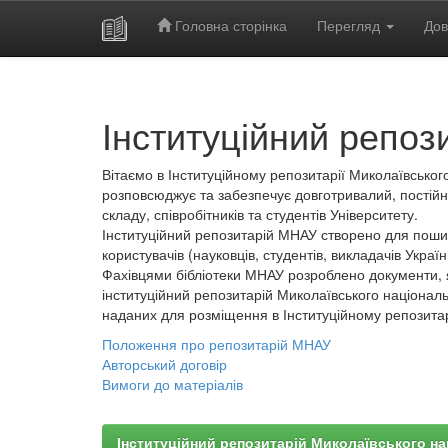
Головна сторінка
Перегляд
Дов
Skip
navigation
Інституційний репоз
Вітаємо в Інституційному репозитарії Миколаївського
розповсюджує та забезпечує довготривалий, постійн
складу, співробітників та студентів Університету.
Інституційний репозитарій МНАУ створено для пошир
користувачів (науковців, студентів, викладачів України
Фахівцями бібліотеки МНАУ розроблено документи, 
інституційний репозитарій Миколаївського національ
наданих для розміщення в Інституційному репозита
Положення про репозитарій МНАУ
Авторський договір
Вимоги до матеріалів
Інституційний репозитарій Миколаївського на