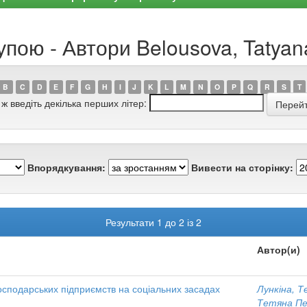
упою - Автори Belousova, Tatyan
B
C
D
E
F
G
H
I
J
K
L
M
N
O
P
Q
R
S
T
 ж введіть декілька перших літер:
Впорядкування:
Вивести на сторінку:
Результати 1 до 2 із 2
Автор(и)
осподарських підприємств на соціальних засадах
Лункіна, Т
Тетяна Пе