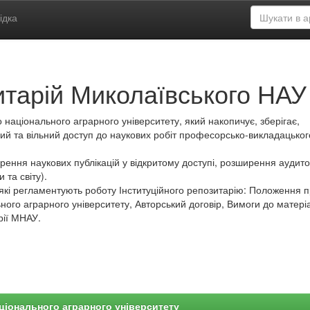
ідка
итарій Миколаївського НАУ
 національного аграрного університету, який накопичує, зберігає,
ий та вільний доступ до наукових робіт професорсько-викладацьког
ення наукових публікацій у відкритому доступі, розширення аудитор
 та світу).
які регламентують роботу Інституційного репозитарію: Положення 
ного аграрного університету, Авторський договір, Вимоги до матеріа
рії МНАУ.
ціонального аграрного університету