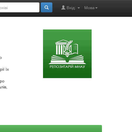
Вхід:
Мова
о
ії їх
про
лів,