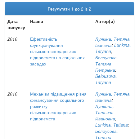
Результати 1 до 2 із 2
Дата
Назва
Автор(и)
випуску
2016
Ефективність
Лункіна, Тетяна
функціонування
Іванівна
;
Lunkina,
сільськогосподарських
Tetyana
;
підприємств на соціальних
Бєлоусова,
засадах
Тетяна
Петрівна
;
Belousova,
Tatyana
2016
Механізм підвищення рівня
Лункіна, Тетяна
фінансування соціального
Іванівна
;
розвитку
Лункина,
сільськогосподарських
Татьяна
підприємств
Ивановна
;
Lunkinа, Tatiana
;
Бєлоусова,
Тетяна