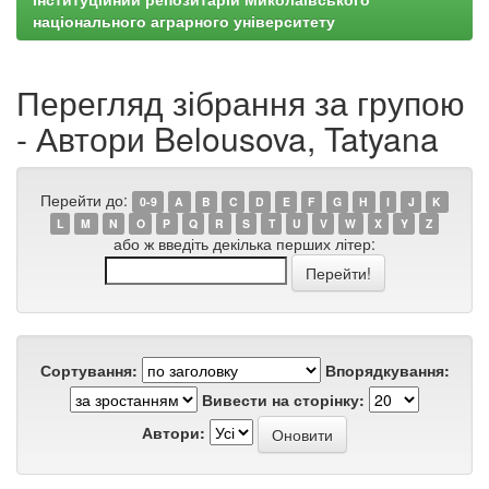
національного аграрного університету
Перегляд зібрання за групою
- Автори Belousova, Tatyana
Перейти до:
0-9
A
B
C
D
E
F
G
H
I
J
K
L
M
N
O
P
Q
R
S
T
U
V
W
X
Y
Z
або ж введіть декілька перших літер:
Сортування:
Впорядкування:
Вивести на сторінку:
Автори: