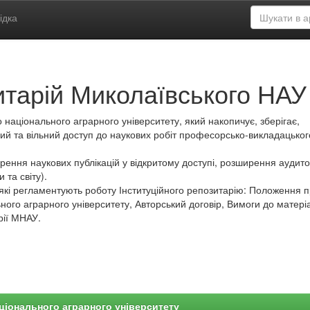
ідка
итарій Миколаївського НАУ
 національного аграрного університету, який накопичує, зберігає,
ий та вільний доступ до наукових робіт професорсько-викладацьког
ення наукових публікацій у відкритому доступі, розширення аудитор
 та світу).
які регламентують роботу Інституційного репозитарію: Положення 
ного аграрного університету, Авторський договір, Вимоги до матеріа
рії МНАУ.
ціонального аграрного університету