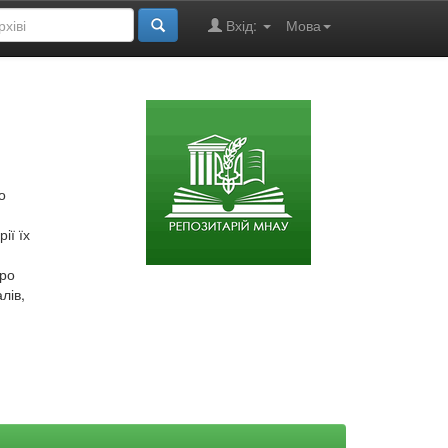
Вхід:
Мова
о
ії їх
про
лів,