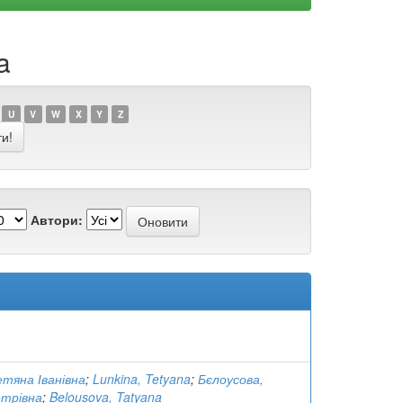
a
U
V
W
X
Y
Z
Автори:
етяна Іванівна
;
Lunkina, Tetyana
;
Бєлоусова,
трівна
;
Belousova, Tatyana