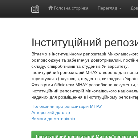
Головна сторінка
Перегляд
Дов
Skip
navigation
Інституційний репоз
Вітаємо в Інституційному репозитарії Миколаївського
розповсюджує та забезпечує довготривалий, постійн
складу, співробітників та студентів Університету.
Інституційний репозитарій МНАУ створено для пошир
користувачів (науковців, студентів, викладачів України
Фахівцями бібліотеки МНАУ розроблено документи, 
інституційний репозитарій Миколаївського національ
наданих для розміщення в Інституційному репозита
Положення про репозитарій МНАУ
Авторський договір
Вимоги до матеріалів
Інституційний репозитарій Миколаївського на