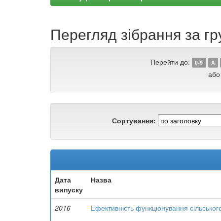
Перегляд зібрання за гр
Перейти до:
0-9
A
або
Сортування:
Дата
Назва
випуску
2016
Ефективність функціонування сільськог