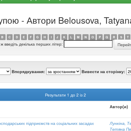
упою - Автори Belousova, Tatyan
B
C
D
E
F
G
H
I
J
K
L
M
N
O
P
Q
R
S
T
 ж введіть декілька перших літер:
Впорядкування:
Вивести на сторінку:
Результати 1 до 2 із 2
Автор(и)
осподарських підприємств на соціальних засадах
Лункіна, Т
Тетяна Пе