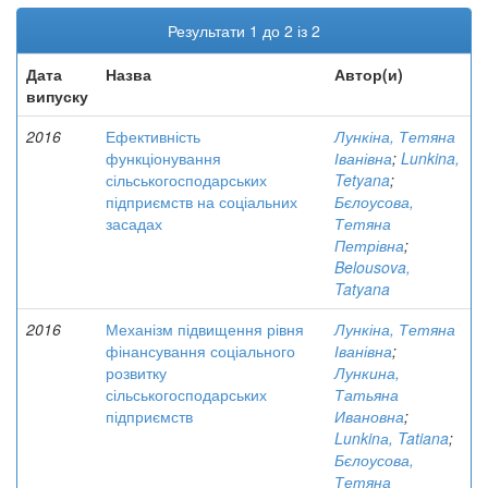
Результати 1 до 2 із 2
Дата
Назва
Автор(и)
випуску
2016
Ефективність
Лункіна, Тетяна
функціонування
Іванівна
;
Lunkina,
сільськогосподарських
Tetyana
;
підприємств на соціальних
Бєлоусова,
засадах
Тетяна
Петрівна
;
Belousova,
Tatyana
2016
Механізм підвищення рівня
Лункіна, Тетяна
фінансування соціального
Іванівна
;
розвитку
Лункина,
сільськогосподарських
Татьяна
підприємств
Ивановна
;
Lunkinа, Tatiana
;
Бєлоусова,
Тетяна