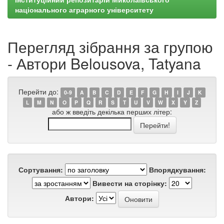
національного аграрного університету
Перегляд зібрання за групою
- Автори Belousova, Tatyana
Перейти до:
0-9
A
B
C
D
E
F
G
H
I
J
K
L
M
N
O
P
Q
R
S
T
U
V
W
X
Y
Z
або ж введіть декілька перших літер:
Сортування:
Впорядкування:
Вивести на сторінку:
Автори: