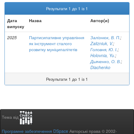
Результати 1 до 1 із 1
Дата
Назва
Автор(и)
випуску
2025
Партисипативне управління
Залізнюк, В. П.
;
як інструмент сталого
Zalizniuk, V.
;
розвитку муніципалітетів
Головня, Ю. І.
;
Holovnia, Yu.
;
Дьяченко, О. В.
;
Diachenko
Результати 1 до 1 із 1
Тема від
Програмне забезпечення DSpace
Авторські права © 2002-