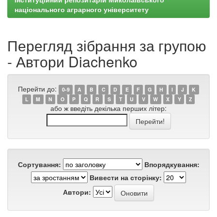
національного аграрного університету
Перегляд зібрання за групою
- Автори Diachenko
Перейти до:
0-9
A
B
C
D
E
F
G
H
I
J
K
L
M
N
O
P
Q
R
S
T
U
V
W
X
Y
Z
або ж введіть декілька перших літер:
Сортування:
Впорядкування:
Вивести на сторінку:
Автори: