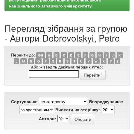
національного аграрного університету
Перегляд зібрання за групою
- Автори Dobrovolskyi, Petro
Перейти до:
0-9
A
B
C
D
E
F
G
H
I
J
K
L
M
N
O
P
Q
R
S
T
U
V
W
X
Y
Z
або ж введіть декілька перших літер:
Сортування:
Впорядкування:
Вивести на сторінку:
Автори: