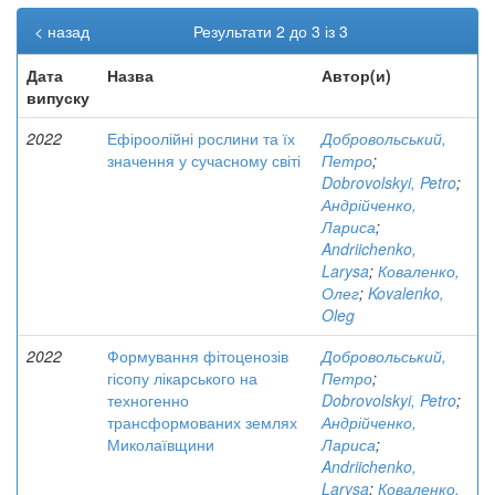
< назад
Результати 2 до 3 із 3
Дата
Назва
Автор(и)
випуску
2022
Ефіроолійні рослини та їх
Добровольський,
значення у сучасному світі
Петро
;
Dobrovolskyi, Petro
;
Андрійченко,
Лариса
;
Andriichenko,
Larysa
;
Коваленко,
Олег
;
Kovalenko,
Oleg
2022
Формування фітоценозів
Добровольський,
гісопу лікарського на
Петро
;
техногенно
Dobrovolskyi, Petro
;
трансформованих землях
Андрійченко,
Миколаївщини
Лариса
;
Andriichenko,
Larysa
;
Коваленко,