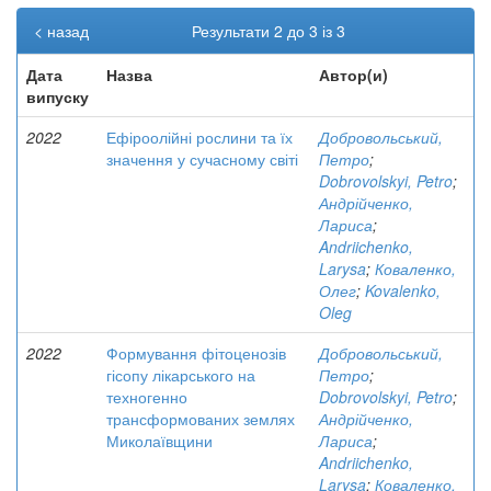
< назад
Результати 2 до 3 із 3
Дата
Назва
Автор(и)
випуску
2022
Ефіроолійні рослини та їх
Добровольський,
значення у сучасному світі
Петро
;
Dobrovolskyi, Petro
;
Андрійченко,
Лариса
;
Andriichenko,
Larysa
;
Коваленко,
Олег
;
Kovalenko,
Oleg
2022
Формування фітоценозів
Добровольський,
гісопу лікарського на
Петро
;
техногенно
Dobrovolskyi, Petro
;
трансформованих землях
Андрійченко,
Миколаївщини
Лариса
;
Andriichenko,
Larysa
;
Коваленко,