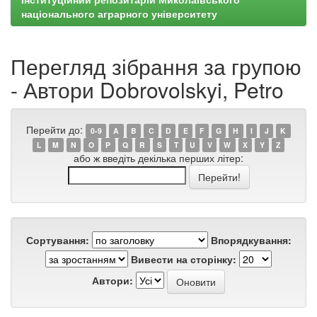
національного аграрного університету
Перегляд зібрання за групою
- Автори Dobrovolskyi, Petro
Перейти до:
0-9
A
B
C
D
E
F
G
H
I
J
K
L
M
N
O
P
Q
R
S
T
U
V
W
X
Y
Z
або ж введіть декілька перших літер:
Сортування:
Впорядкування:
Вивести на сторінку:
Автори: