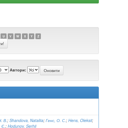
U
V
W
X
Y
Z
Автори:
. В.
;
Shandova, Nataliia
;
Генс, О. С.
;
Hens, Oleksii
;
 Є.
;
Hodunov, Serhii