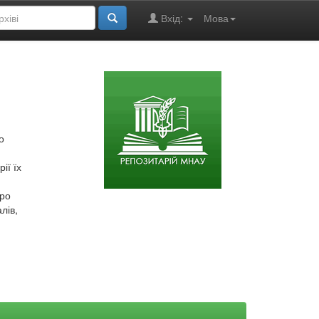
Вхід:
Мова
о
ії їх
про
лів,