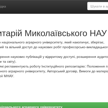
ідка
итарій Миколаївського НАУ
 національного аграрного університету, який накопичує, зберігає,
ий та вільний доступ до наукових робіт професорсько-викладацьког
ення наукових публікацій у відкритому доступі, розширення аудитор
 та світу).
які регламентують роботу Інституційного репозитарію: Положення 
ного аграрного університету, Авторський договір, Вимоги до матеріа
рії МНАУ.
ціонального аграрного університету