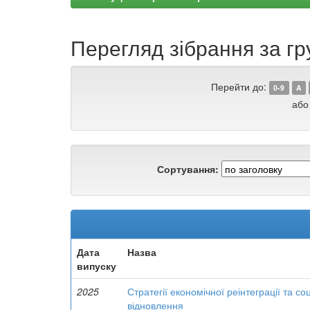
Перегляд зібрання за гр
Перейти до:
0-9
A
або
Сортування:
Дата
Назва
випуску
2025
Стратегії економічної реінтеграції та соц
відновлення