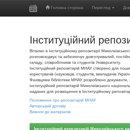
Головна сторінка
Перегляд
Дов
Skip
navigation
Інституційний репоз
Вітаємо в Інституційному репозитарії Миколаївського
розповсюджує та забезпечує довготривалий, постійн
складу, співробітників та студентів Університету.
Інституційний репозитарій МНАУ створено для пошир
користувачів (науковців, студентів, викладачів України
Фахівцями бібліотеки МНАУ розроблено документи, 
інституційний репозитарій Миколаївського національ
наданих для розміщення в Інституційному репозита
Положення про репозитарій МНАУ
Авторський договір
Вимоги до матеріалів
Інституційний репозитарій Миколаївського на