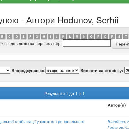
упою - Автори Hodunov, Serhii
B
C
D
E
F
G
H
I
J
K
L
M
N
O
P
Q
R
S
T
 ж введіть декілька перших літер:
Впорядкування:
Вивести на сторінку:
Результати 1 до 1 із 1
Автор(и)
іальної стабілізації у контексті регіонального
Шандова, Н
Годунов, С.