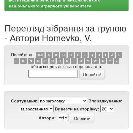
національного аграрного університету
Перегляд зібрання за групою
- Автори Homevko, V.
Перейти до:
0-9
A
B
C
D
E
F
G
H
I
J
K
L
M
N
O
P
Q
R
S
T
U
V
W
X
Y
Z
або ж введіть декілька перших літер:
Сортування:
Впорядкування:
Вивести на сторінку:
Автори: