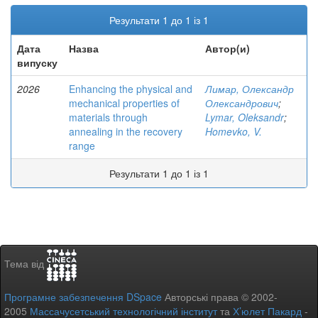
Результати 1 до 1 із 1
Дата
Назва
Автор(и)
випуску
2026
Enhancing the physical and
Лимар, Олександр
mechanical properties of
Олександрович
;
materials through
Lymar, Oleksandr
;
annealing in the recovery
Homevko, V.
range
Результати 1 до 1 із 1
Тема від
Програмне забезпечення DSpace
Авторські права © 2002-
2005
Массачусетський технологічний інститут
та
Х’юлет Пакард
-