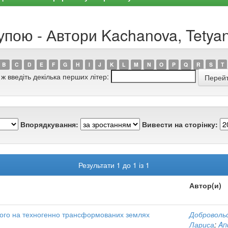
упою - Автори Kachanova, Tetya
B
C
D
E
F
G
H
I
J
K
L
M
N
O
P
Q
R
S
T
 ж введіть декілька перших літер:
Впорядкування:
Вивести на сторінку:
Результати 1 до 1 із 1
Автор(и)
ького на техногенно трансформованих землях
Доброволь
Лариса
;
An