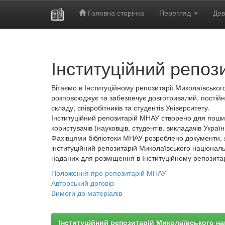
Головна сторінка
Перегляд
Дов
Skip
navigation
Інституційний репоз
Вітаємо в Інституційному репозитарії Миколаївського
розповсюджує та забезпечує довготривалий, постійн
складу, співробітників та студентів Університету.
Інституційний репозитарій МНАУ створено для пошир
користувачів (науковців, студентів, викладачів України
Фахівцями бібліотеки МНАУ розроблено документи, 
інституційний репозитарій Миколаївського національ
наданих для розміщення в Інституційному репозита
Положення про репозитарій МНАУ
Авторський договір
Вимоги до матеріалів
Інституційний репозитарій Миколаївського на