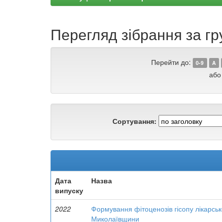
Перегляд зібрання за гр
Перейти до:
0-9
A
або
Сортування:
Дата
Назва
випуску
2022
Формування фітоценозів гісопу лікарс
Миколаївщини