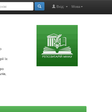
Вхід:
Мова
о
ії їх
про
лів,