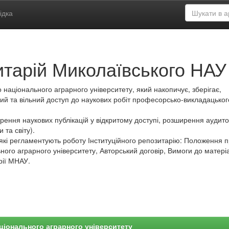
ідка
итарій Миколаївського НАУ
 національного аграрного університету, який накопичує, зберігає,
ий та вільний доступ до наукових робіт професорсько-викладацьког
ення наукових публікацій у відкритому доступі, розширення аудитор
 та світу).
які регламентують роботу Інституційного репозитарію: Положення 
ного аграрного університету, Авторський договір, Вимоги до матеріа
рії МНАУ.
ціонального аграрного університету