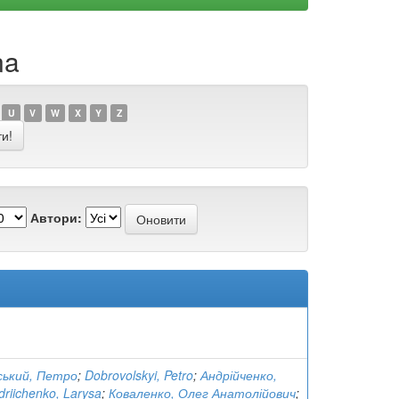
na
U
V
W
X
Y
Z
Автори:
ський, Петро
;
Dobrovolskyi, Petro
;
Андрійченко,
driichenko, Larysa
;
Коваленко, Олег Анатолійович
;