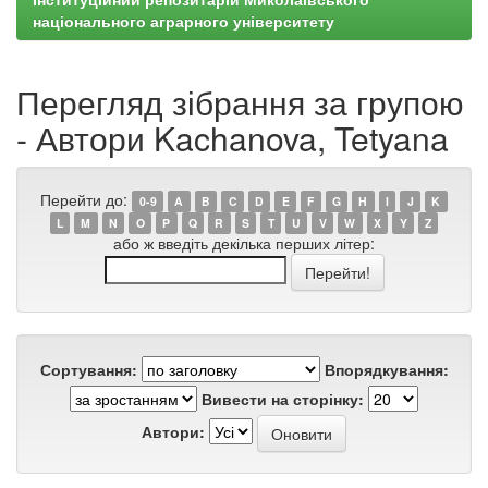
національного аграрного університету
Перегляд зібрання за групою
- Автори Kachanova, Tetyana
Перейти до:
0-9
A
B
C
D
E
F
G
H
I
J
K
L
M
N
O
P
Q
R
S
T
U
V
W
X
Y
Z
або ж введіть декілька перших літер:
Сортування:
Впорядкування:
Вивести на сторінку:
Автори: