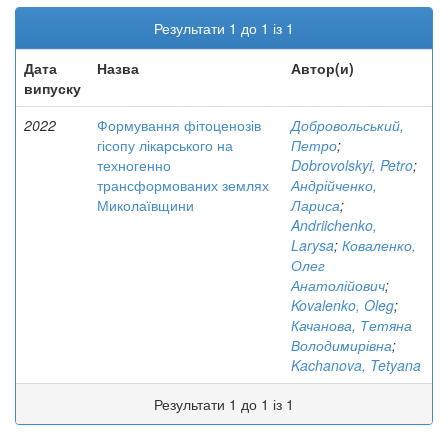
Результати 1 до 1 із 1
Дата
Назва
Автор(и)
випуску
2022
Формування фітоценозів
Добровольський,
гісопу лікарського на
Петро
;
техногенно
Dobrovolskyi, Petro
;
трансформованих землях
Андрійченко,
Миколаївщини
Лариса
;
Andriichenko,
Larysa
;
Коваленко,
Олег
Анатолійович
;
Kovalenko, Oleg
;
Качанова, Тетяна
Володимирівна
;
Kachanova, Tetyana
Результати 1 до 1 із 1