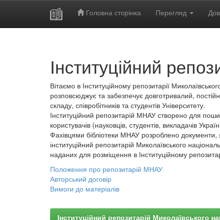
Головна сторінка
Перегляд
Дов
Skip
navigation
Інституційний репоз
Вітаємо в Інституційному репозитарії Миколаївського
розповсюджує та забезпечує довготривалий, постійн
складу, співробітників та студентів Університету.
Інституційний репозитарій МНАУ створено для пошир
користувачів (науковців, студентів, викладачів України
Фахівцями бібліотеки МНАУ розроблено документи, 
інституційний репозитарій Миколаївського національ
наданих для розміщення в Інституційному репозита
Положення про репозитарій МНАУ
Авторський договір
Вимоги до матеріалів
Інституційний репозитарій Миколаївського на