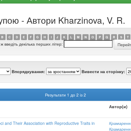
пою - Автори Kharzinova, V. R.
B
C
D
E
F
G
H
I
J
K
L
M
N
O
P
Q
R
S
T
 ж введіть декілька перших літер:
Впорядкування:
Вивести на сторінку:
Результати 1 до 2 із 2
Автор(и)
ci and Their Association with Reproductive Traits in
Крамаренко
Крамаренко