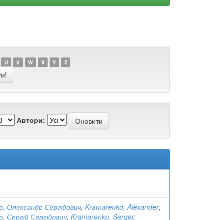
U
V
W
X
Y
Z
Автори:
, Олександр Сергійович
;
Kramarenko, Alexander
;
, Сергій Сергійович
;
Kramarenko, Sergej
;