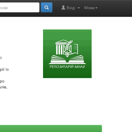
Вхід:
Мова
о
ії їх
про
лів,