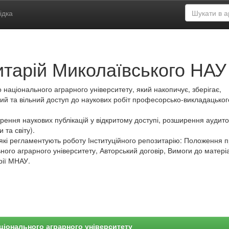
ідка
итарій Миколаївського НАУ
 національного аграрного університету, який накопичує, зберігає,
ий та вільний доступ до наукових робіт професорсько-викладацьког
ення наукових публікацій у відкритому доступі, розширення аудитор
 та світу).
які регламентують роботу Інституційного репозитарію: Положення 
ного аграрного університету, Авторський договір, Вимоги до матеріа
рії МНАУ.
ціонального аграрного університету