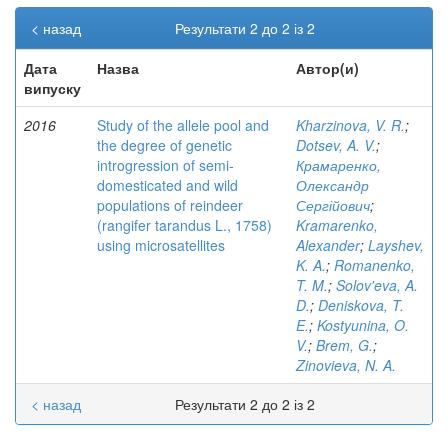
< назад
Результати 2 до 2 із 2
Дата
Назва
Автор(и)
випуску
2016
Study of the allele pool and
Kharzinova, V. R.
;
the degree of genetic
Dotsev, A. V.
;
introgression of semi-
Крамаренко,
domesticated and wild
Олександр
populations of reindeer
Сергійович
;
(rangifer tarandus L., 1758)
Kramarenko,
using microsatellites
Alexander
;
Layshev,
K. A.
;
Romanenko,
T. M.
;
Solov'eva, A.
D.
;
Deniskova, T.
E.
;
Kostyunina, O.
V.
;
Brem, G.
;
Zinovieva, N. A.
< назад
Результати 2 до 2 із 2