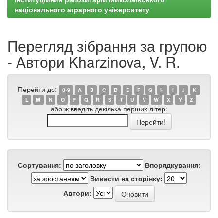
національного аграрного університету
Перегляд зібрання за групою
- Автори Kharzinova, V. R.
Перейти до:
0-9
A
B
C
D
E
F
G
H
I
J
K
L
M
N
O
P
Q
R
S
T
U
V
W
X
Y
Z
або ж введіть декілька перших літер:
Сортування:
Впорядкування:
Вивести на сторінку:
Автори: