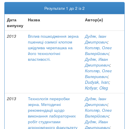
Результати 1 до 2 із 2
Дата
Назва
Автор(и)
випуску
2013
Вплив пошкодження зерна
Дудяк, Іван
пшениці озимої клопом
Дмитрович
;
шкідлива черепашка на
Котляр, Олег
його технологічні
Валерійович
;
властивості.
Дудяк, Иван
Дмитриевич
;
Котляр, Олег
Валериевич
;
Dudyak, Ivan
;
Kotlyar, Oleg
2013
Технологія переробки
Дудяк, Іван
зерна. Методичні
Дмитрович
;
рекомендації щодо
Котляр, Олег
виконання лабораторних
Валерійович
;
робіт студентами
Дудяк, Иван
агрономічного факультету
Дмитриевич
;