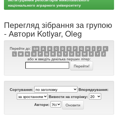
національного аграрного університету
Перегляд зібрання за групою
- Автори Kotlyar, Oleg
Перейти до:
0-9
A
B
C
D
E
F
G
H
I
J
K
L
M
N
O
P
Q
R
S
T
U
V
W
X
Y
Z
або ж введіть декілька перших літер:
Сортування:
Впорядкування:
Вивести на сторінку:
Автори: