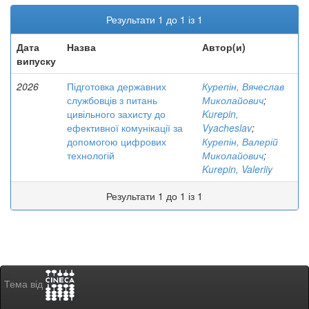
Результати 1 до 1 із 1
Дата
Назва
Автор(и)
випуску
2026
Підготовка державних
Курепін, Вячеслав
службовців з питань
Миколайович
;
цивільного захисту до
Kurepin,
ефективної комунікації за
Vyacheslav
;
допомогою цифрових
Курепін, Валерій
технологій
Миколайович
;
Kurepin, Valeriiy
Результати 1 до 1 із 1
Тема від