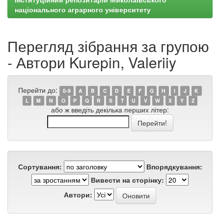
національного аграрного університету
Перегляд зібрання за групою
- Автори Kurepin, Valeriiy
Перейти до:
0-9
A
B
C
D
E
F
G
H
I
J
K
L
M
N
O
P
Q
R
S
T
U
V
W
X
Y
Z
або ж введіть декілька перших літер:
Сортування:
Впорядкування:
Вивести на сторінку:
Автори: