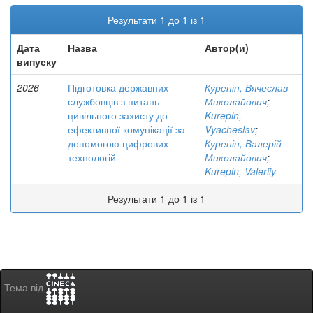
Результати 1 до 1 із 1
Дата
Назва
Автор(и)
випуску
2026
Підготовка державних
Курепін, Вячеслав
службовців з питань
Миколайович
;
цивільного захисту до
Kurepin,
ефективної комунікації за
Vyacheslav
;
допомогою цифрових
Курепін, Валерій
технологій
Миколайович
;
Kurepin, Valeriiy
Результати 1 до 1 із 1
Тема від