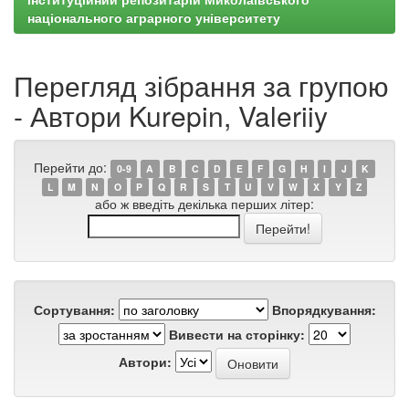
національного аграрного університету
Перегляд зібрання за групою
- Автори Kurepin, Valeriiy
Перейти до:
0-9
A
B
C
D
E
F
G
H
I
J
K
L
M
N
O
P
Q
R
S
T
U
V
W
X
Y
Z
або ж введіть декілька перших літер:
Сортування:
Впорядкування:
Вивести на сторінку:
Автори: