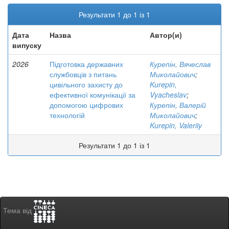
Результати 1 до 1 із 1
Дата
Назва
Автор(и)
випуску
2026
Підготовка державних
Курепін, Вячеслав
службовців з питань
Миколайович
;
цивільного захисту до
Kurepin,
ефективної комунікації за
Vyacheslav
;
допомогою цифрових
Курепін, Валерій
технологій
Миколайович
;
Kurepin, Valeriiy
Результати 1 до 1 із 1
Тема від