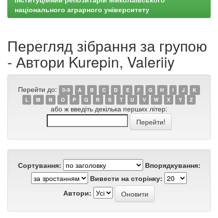
національного аграрного університету
Перегляд зібрання за групою
- Автори Kurepin, Valeriiy
Перейти до:
0-9
A
B
C
D
E
F
G
H
I
J
K
L
M
N
O
P
Q
R
S
T
U
V
W
X
Y
Z
або ж введіть декілька перших літер:
Сортування:
Впорядкування:
Вивести на сторінку:
Автори: