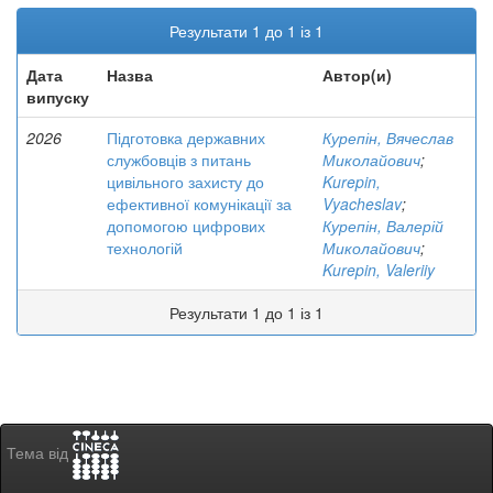
Результати 1 до 1 із 1
Дата
Назва
Автор(и)
випуску
2026
Підготовка державних
Курепін, Вячеслав
службовців з питань
Миколайович
;
цивільного захисту до
Kurepin,
ефективної комунікації за
Vyacheslav
;
допомогою цифрових
Курепін, Валерій
технологій
Миколайович
;
Kurepin, Valeriiy
Результати 1 до 1 із 1
Тема від