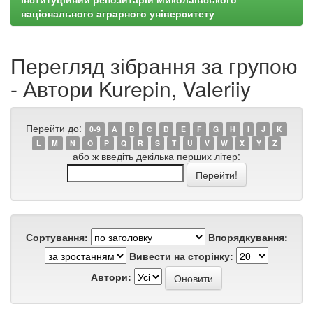
національного аграрного університету
Перегляд зібрання за групою
- Автори Kurepin, Valeriiy
Перейти до:
0-9
A
B
C
D
E
F
G
H
I
J
K
L
M
N
O
P
Q
R
S
T
U
V
W
X
Y
Z
або ж введіть декілька перших літер:
Сортування:
Впорядкування:
Вивести на сторінку:
Автори: