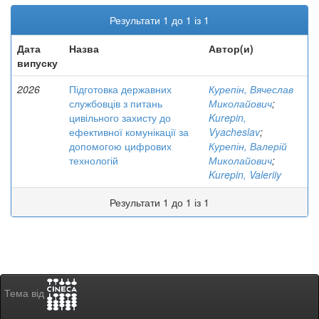
Результати 1 до 1 із 1
Дата
Назва
Автор(и)
випуску
2026
Підготовка державних
Курепін, Вячеслав
службовців з питань
Миколайович
;
цивільного захисту до
Kurepin,
ефективної комунікації за
Vyacheslav
;
допомогою цифрових
Курепін, Валерій
технологій
Миколайович
;
Kurepin, Valeriiy
Результати 1 до 1 із 1
Тема від