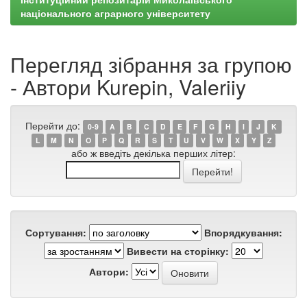
національного аграрного університету
Перегляд зібрання за групою
- Автори Kurepin, Valeriiy
Перейти до:
0-9
A
B
C
D
E
F
G
H
I
J
K
L
M
N
O
P
Q
R
S
T
U
V
W
X
Y
Z
або ж введіть декілька перших літер:
Сортування:
Впорядкування:
Вивести на сторінку:
Автори: