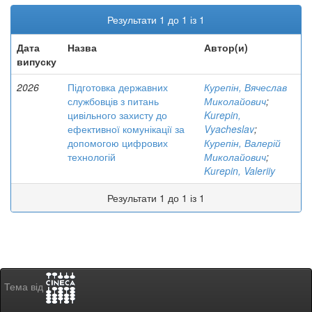
Результати 1 до 1 із 1
Дата
Назва
Автор(и)
випуску
2026
Підготовка державних
Курепін, Вячеслав
службовців з питань
Миколайович
;
цивільного захисту до
Kurepin,
ефективної комунікації за
Vyacheslav
;
допомогою цифрових
Курепін, Валерій
технологій
Миколайович
;
Kurepin, Valeriiy
Результати 1 до 1 із 1
Тема від