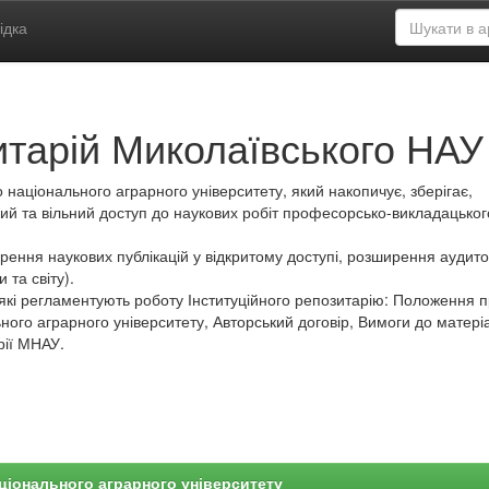
ідка
итарій Миколаївського НАУ
 національного аграрного університету, який накопичує, зберігає,
ий та вільний доступ до наукових робіт професорсько-викладацьког
ення наукових публікацій у відкритому доступі, розширення аудитор
 та світу).
які регламентують роботу Інституційного репозитарію: Положення 
ного аграрного університету, Авторський договір, Вимоги до матеріа
рії МНАУ.
ціонального аграрного університету