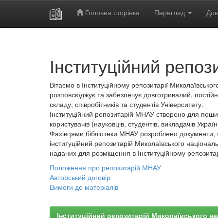
Головна сторінка
Перегляд
Дов
Skip
navigation
Інституційний репоз
Вітаємо в Інституційному репозитарії Миколаївського
розповсюджує та забезпечує довготривалий, постійн
складу, співробітників та студентів Університету.
Інституційний репозитарій МНАУ створено для пошир
користувачів (науковців, студентів, викладачів України
Фахівцями бібліотеки МНАУ розроблено документи, 
інституційний репозитарій Миколаївського національ
наданих для розміщення в Інституційному репозита
Положення про репозитарій МНАУ
Авторський договір
Вимоги до матеріалів
Інституційний репозитарій Миколаївського на