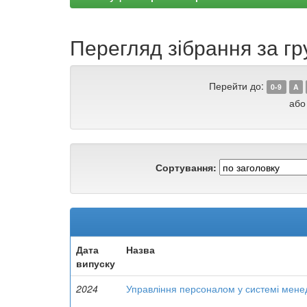
Перегляд зібрання за гру
Перейти до:
0-9
A
або
Сортування:
Дата
Назва
випуску
2024
Управління персоналом у системі менед