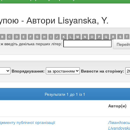
пою - Автори Lisyanska, Y.
B
C
D
E
F
G
H
I
J
K
L
M
N
O
P
Q
R
S
T
 ж введіть декілька перших літер:
Впорядкування:
Вивести на сторінку:
Результати 1 до 1 із 1
Автор(и)
жменту публічної організації
Лівандовсь
Livandovska,