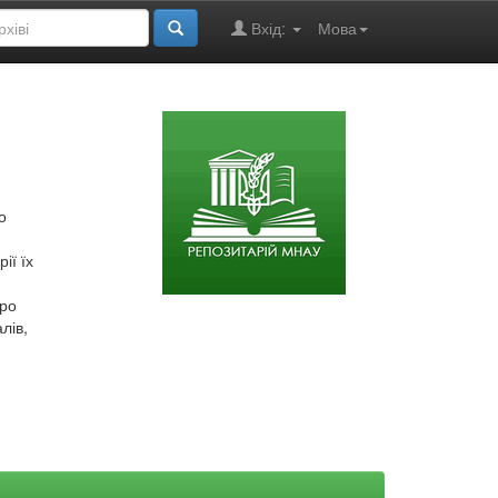
Вхід:
Мова
о
ії їх
про
лів,