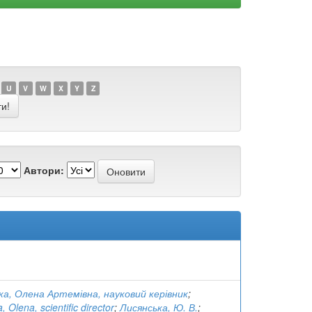
U
V
W
X
Y
Z
Автори:
ка, Олена Артемівна, науковий керівник
;
 Olena, scientific director
;
Лисянська, Ю. В.
;