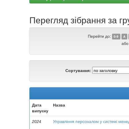
Перегляд зібрання за гру
Перейти до:
0-9
A
або
Сортування:
Дата
Назва
випуску
2024
Управління персоналом у системі менед