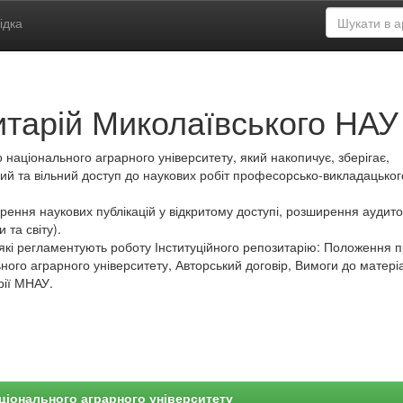
ідка
итарій Миколаївського НАУ
 національного аграрного університету, який накопичує, зберігає,
ий та вільний доступ до наукових робіт професорсько-викладацьког
ення наукових публікацій у відкритому доступі, розширення аудитор
 та світу).
які регламентують роботу Інституційного репозитарію: Положення 
ного аграрного університету, Авторський договір, Вимоги до матеріа
рії МНАУ.
ціонального аграрного університету