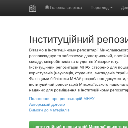
Головна сторінка
Перегляд
Дов
Skip
navigation
Інституційний репоз
Вітаємо в Інституційному репозитарії Миколаївського
розповсюджує та забезпечує довготривалий, постійн
складу, співробітників та студентів Університету.
Інституційний репозитарій МНАУ створено для пошир
користувачів (науковців, студентів, викладачів України
Фахівцями бібліотеки МНАУ розроблено документи, 
інституційний репозитарій Миколаївського національ
наданих для розміщення в Інституційному репозита
Положення про репозитарій МНАУ
Авторський договір
Вимоги до матеріалів
Інституційний репозитарій Миколаївського на