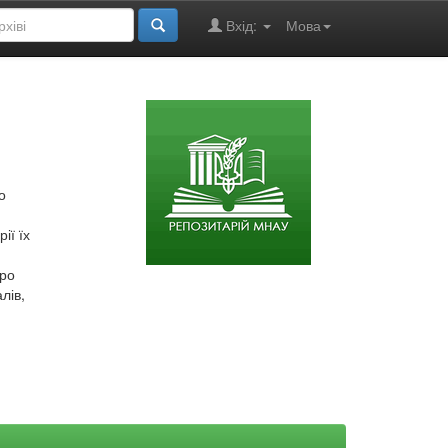
Вхід:
Мова
о
ії їх
про
лів,