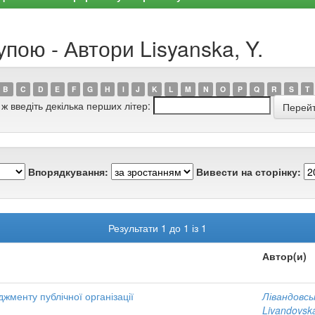
пою - Автори Lisyanska, Y.
B
C
D
E
F
G
H
I
J
K
L
M
N
O
P
Q
R
S
T
 ж введіть декілька перших літер:
Впорядкування:
Вивести на сторінку:
Результати 1 до 1 із 1
Автор(и)
жменту публічної організації
Лівандовсь
Livandovska,