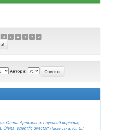
U
V
W
X
Y
Z
Автори:
ка, Олена Артемівна, науковий керівник
;
 Olena, scientific director
;
Лисянська, Ю. В.
;