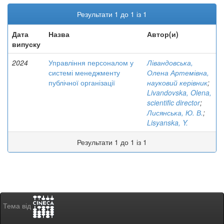
Результати 1 до 1 із 1
Дата
Назва
Автор(и)
випуску
2024
Управління персоналом у
Лівандовська,
системі менеджменту
Олена Артемівна,
публічної організації
науковий керівник
;
Livandovska, Olena,
scientific director
;
Лисянська, Ю. В.
;
Lisyanska, Y.
Результати 1 до 1 із 1
Тема від