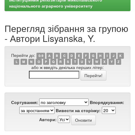
національного аграрного університету
Перегляд зібрання за групою
- Автори Lisyanska, Y.
Перейти до:
0-9
A
B
C
D
E
F
G
H
I
J
K
L
M
N
O
P
Q
R
S
T
U
V
W
X
Y
Z
або ж введіть декілька перших літер:
Сортування:
Впорядкування:
Вивести на сторінку:
Автори: